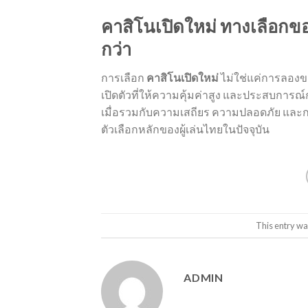
คาสิโนเปิดใหม่ ทางเลือกของ
กว่า
การเลือก
คาสิโนเปิดใหม่
ไม่ใช่แค่การลองขอ
เปิดตัวที่ให้ความคุ้มค่าสูง และประสบการณ์กา
เมื่อรวมกับความเสถียร ความปลอดภัย และการ
ตัวเลือกหลักของผู้เล่นไทยในปัจจุบัน
This entry wa
ADMIN