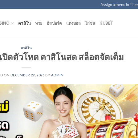
Assign a menu in Th
SINO
คาสิโน
หวย
อีสปอร์ต
แทงบอล
ไก่ชน
KUBET
คาสิโน
เปิดตัวโหด คาสิโนสด สล็อตจัดเต็ม
ED ON
DECEMBER 29, 2025
BY
ADMIN