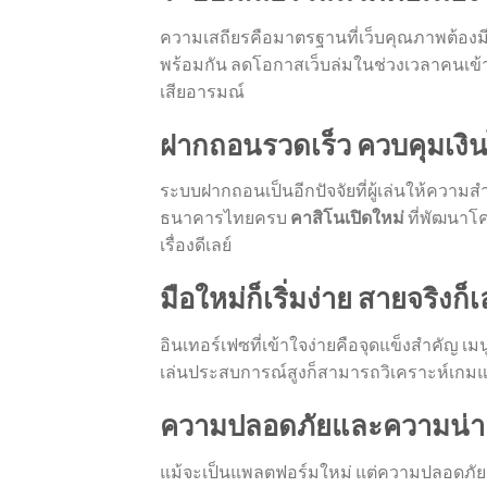
ความเสถียรคือมาตรฐานที่เว็บคุณภาพต้อง
พร้อมกัน ลดโอกาสเว็บล่มในช่วงเวลาคนเข้าเ
เสียอารมณ์
ฝากถอนรวดเร็ว ควบคุมเงิน
ระบบฝากถอนเป็นอีกปัจจัยที่ผู้เล่นให้ความส
ธนาคารไทยครบ
คาสิโนเปิดใหม่
ที่พัฒนาโค
เรื่องดีเลย์
มือใหม่ก็เริ่มง่าย สายจริงก็
อินเทอร์เฟซที่เข้าใจง่ายคือจุดแข็งสำคัญ เมน
เล่นประสบการณ์สูงก็สามารถวิเคราะห์เกมและ
ความปลอดภัยและความน่าเชื
แม้จะเป็นแพลตฟอร์มใหม่ แต่ความปลอดภัยต้