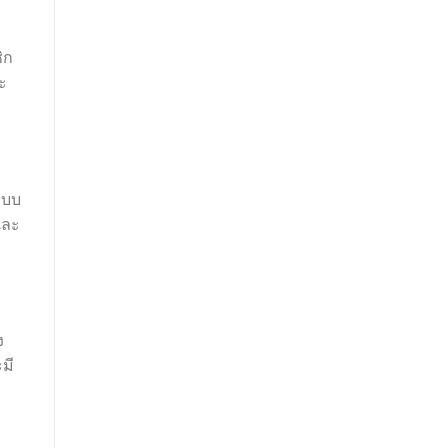
ิก
ะ
ะบบ
และ
ง
ะมี