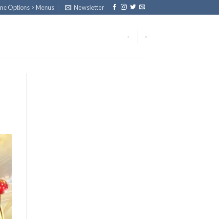
eme Options > Menus
Newsletter
-
-