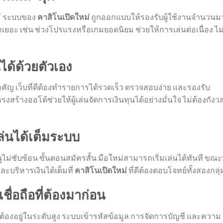
มี ระบบของ
คาสิโนเปิดใหม่
ถูกออกแบบให้รองรับผู้ใช้งานจำนวนม
ยอะ เช่น ช่วงโปรแรงหรือเกมยอดนิยม ช่วยให้การเล่นต่อเนื่อง ไม
ได้ด้วยตัวเอง
ำคัญ เว็บที่ดีต้องทำรายการได้รวดเร็ว ตรวจสอบง่าย และรองรับ
รงสร้างออโต้ช่วยให้ผู้เล่นจัดการเงินทุนได้อย่างมั่นใจ ไม่ต้องกังว
เล่นได้เต็มระบบ
ูไม่ซับซ้อน ขั้นตอนสมัครสั้น มือใหม่สามารถเริ่มเล่นได้ทันที ขณะที่
บริหารเงินได้เต็มที่
คาสิโนเปิดใหม่
ที่ดีต้องตอบโจทย์ทั้งสองกลุ่
่อถือที่ต้องมาก่อน
องอยู่ในระดับสูง ระบบเข้ารหัสข้อมูล การจัดการบัญชี และความ