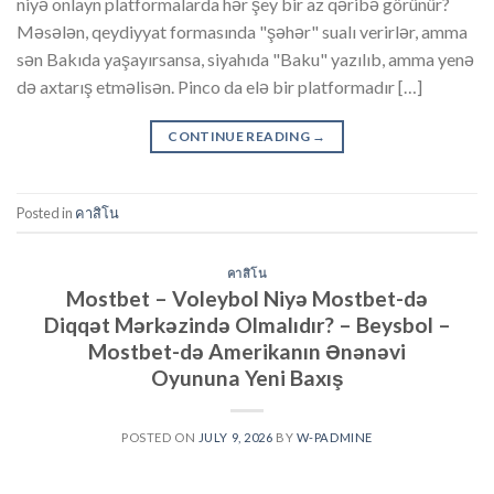
niyə onlayn platformalarda hər şey bir az qəribə görünür?
Məsələn, qeydiyyat formasında "şəhər" sualı verirlər, amma
sən Bakıda yaşayırsansa, siyahıda "Baku" yazılıb, amma yenə
də axtarış etməlisən. Pinco da elə bir platformadır […]
CONTINUE READING
→
Posted in
คาสิโน
คาสิโน
Mostbet – Voleybol Niyə Mostbet-də
Diqqət Mərkəzində Olmalıdır? – Beysbol –
Mostbet-də Amerikanın Ənənəvi
Oyununa Yeni Baxış
POSTED ON
JULY 9, 2026
BY
W-PADMINE