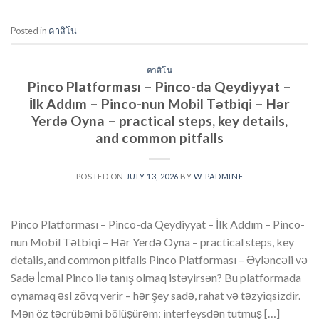
Posted in
คาสิโน
คาสิโน
Pinco Platforması – Pinco-da Qeydiyyat –
İlk Addım – Pinco-nun Mobil Tətbiqi – Hər
Yerdə Oyna – practical steps, key details,
and common pitfalls
POSTED ON
JULY 13, 2026
BY
W-PADMINE
Pinco Platforması – Pinco-da Qeydiyyat – İlk Addım – Pinco-
nun Mobil Tətbiqi – Hər Yerdə Oyna – practical steps, key
details, and common pitfalls Pinco Platforması – Əyləncəli və
Sadə İcmal Pinco ilə tanış olmaq istəyirsən? Bu platformada
oynamaq əsl zövq verir – hər şey sadə, rahat və təzyiqsizdir.
Mən öz təcrübəmi bölüşürəm: interfeysdən tutmuş […]