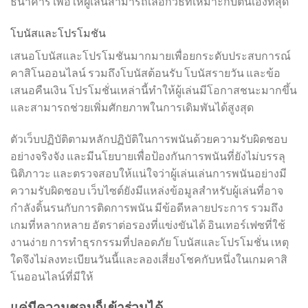
ธนาคาร เพื่อให้ผู้เล่นสามารถเลือกวิธีที่เหมาะกับตนเองที่สุด
โบนัสและโปรโมชัน
เสนอโบนัสและโปรโมชันมากมายเพื่อยกระดับประสบการณ์
คาสิโนออนไลน์ รวมถึงโบนัสต้อนรับ โบนัสรายวัน และข้อ
เสนอคืนเงิน โปรโมชั่นเหล่านี้ทำให้ผู้เล่นมีโอกาสชนะมากขึ้น
และสามารถช่วยเพิ่มศักยภาพในการเดิมพันได้สูงสุด
ตัวเว็บปฏิบัติตามหลักปฏิบัติในการพนันด้วยความรับผิดชอบ
อย่างจริงจัง และมีนโยบายเพื่อป้องกันการพนันที่ยังไม่บรรลุ
นิติภาวะ และตรวจสอบให้แน่ใจว่าผู้เล่นเล่นการพนันอย่างมี
ความรับผิดชอบ เว็บไซต์ยังมีแหล่งข้อมูลสำหรับผู้เล่นที่อาจ
กำลังดิ้นรนกับการติดการพนัน มีข้อดีหลายประการ รวมถึง
เกมที่หลากหลาย อัตราต่อรองที่แข่งขันได้ อินเทอร์เฟซที่ใช้
งานง่าย การทำธุรกรรมที่ปลอดภัย โบนัสและโปรโมชั่น เหตุ
ใดจึงไม่ลงทะเบียนวันนี้และลองเสี่ยงโชคกับหนึ่งในเกมคาสิ
โนออนไลน์ที่มีให้
แค่มีความชอบก็เข้าร่วมได้