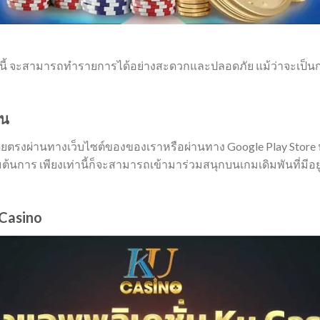
ี้ จะสามารถทำรายการได้อย่างสะดวกและปลอดภัย แม้ว่าจะเป็นการท
่น
ดยตรงผ่านทางเว็บไซต์ของของเราหรือผ่านทาง Google Play Store ห
ิ่มต้นการ เพียงเท่านี้ก็จะสามารถเข้ามาร่วมสนุกบนเกมเดิมพันที
u Casino