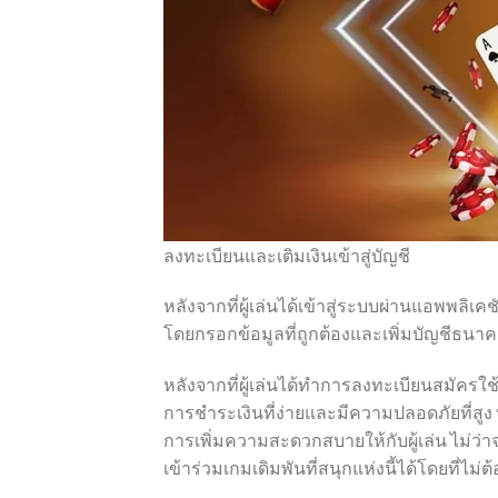
ลงทะเบียนและเติมเงินเข้าสู่บัญชี
หลังจากที่ผู้เล่นได้เข้าสู่ระบบผ่านแอพพลิเ
โดยกรอกข้อมูลที่ถูกต้องและเพิ่มบัญชีธนาค
หลังจากที่ผู้เล่นได้ทำการลงทะเบียนสมัครใช
การชำระเงินที่ง่ายและมีความปลอดภัยที่สูง
การเพิ่มความสะดวกสบายให้กับผู้เล่น ไม่ว่า
เข้าร่วมเกมเดิมพันที่สนุกแห่งนี้ได้โดยที่