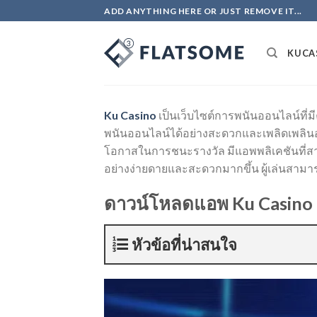
Skip
ADD ANYTHING HERE OR JUST REMOVE IT...
to
content
KU CA
Ku Casino
เป็นเว็บไซต์การพนันออนไลน์ที่
พนันออนไลน์ได้อย่างสะดวกและเพลิดเพลินอย่
โอกาสในการชนะรางวัล มีแอพพลิเคชันที่สาม
อย่างง่ายดายและสะดวกมากขึ้น ผู้เล่นสามาร
ดาวน์โหลดแอพ Ku Casino 
หัวข้อที่น่าสนใจ