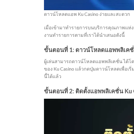
ดาวน์โหลดแอพ Ku Casino ง่ายและสะดวก
เมื่อเข้ามาทำรายการบนบริการคุณภาพแห่งน
งานทำรายการตามที่เราได้นำเสนอดังนี้
ขั้นตอนที่ 1: ดาวน์โหลดแอพพลิเคชั
ผู้เล่นสามารถดาวน์โหลดแอพพลิเคชั่น ได้โ
ของ Ku Casino แล้วกดปุ่มดาวน์โหลดเพื่อเร
นี้ได้แล้ว
ขั้นตอนที่ 2: ติดตั้งแอพพลิเคชั่น K