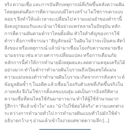
จริง ความเชื่อ และการบันทึกเหตุการณ์ที่เกิดขึ้นหลังความฝัน
โดยจุดเด่นคือการตีความแบบมีโครงสร้าง ไม่ใช่การเดาแบบ
ลอย ๆ จึงทำให้แม้เวลาจะเปลี่ยนไป ความแม่นยำของตำรานี้
ยังคงถูกยอมรับและนำมาใช้อย่างแพร่หลายในปัจจุบัน หลัก
การตีความฝันตามตำราไทยดั้งเดิม หัวใจสำคัญของการใช้
ตำรา คือการพิจารณา “สัญลักษณ์” ในฝัน ไม่ว่าจะเป็นคน สัตว์
สิ่งของ หรือเหตุการณ์ แล้วนำมาเชื่อมโยงกับความหมายเชิง
นามธรรม เช่น ลาภ ยศ การเปลี่ยนแปลง หรือการเตือนภัย
หลักการนี้ทำให้การทำนายมีเหตุผลและลดความคลุมเครือได้
อย่างมาก ทำไมตำราทำนายฝันโบราณถึงเปิดเลขได้แม่น
ความแม่นของตำราทำนายฝันโบราณ เกิดจากการสังเคราะห์
ข้อมูลฝันซ้ำ ๆ ในอดีต แล้วเชื่อมโยงกับตัวเลขที่เกิดขึ้นจริงใน
ภายหลัง จึงไม่ใช่การตั้งเลขแบบสุ่ม แต่เป็นการอิงสถิติทาง
ความเชื่อที่คนไทยใช้กันมายาวนาน ทำให้ผู้ใช้จำนวนมาก
รู้สึกว่า “ตีแล้วเข้าใจ” และ “นำไปใช้ต่อได้จริง” ความแตกต่าง
ระหว่างการทำนายทั่วไป การทำนายฝันแบบทั่วไปมักใช้คำ
อธิบายกว้าง ๆ อ่านแล้วเข้าใจง่ายแต่ขาดความลึก […]