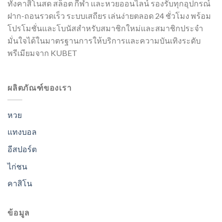
ทั้งคาสิโนสด สล็อต กีฬา และหวยออนไลน์ รองรับทุกอุปกรณ์
ฝาก-ถอนรวดเร็ว ระบบเสถียร เล่นง่ายตลอด 24 ชั่วโมง พร้อม
โปรโมชั่นและโบนัสสำหรับสมาชิกใหม่และสมาชิกประจำ
มั่นใจได้ในมาตรฐานการให้บริการและความบันเทิงระดับ
พรีเมียมจาก KUBET
ผลิตภัณฑ์ของเรา
หวย
แทงบอล
อีสปอร์ต
ไก่ชน
คาสิโน
ข้อมูล