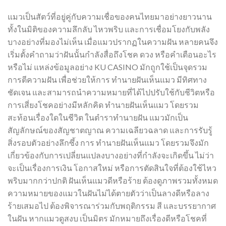
แมวเป็นสัตว์ที่อยู่คู่กับความเชื่อของคนไทยมาอย่างยาวนาน
ทั้งในมิติของความลึกลับ ไหวพริบ และการเชื่อมโยงกับพลัง
บางอย่างที่มองไม่เห็น เมื่อแมวปรากฏในความฝัน หลายคนจึง
เริ่มตั้งคำถามว่าฝันนั้นกำลังสื่อถึงโชค ดวง หรือคำเตือนอะไร
หรือไม่ แหล่งข้อมูลอย่าง KU CASINO มักถูกใช้เป็นจุดรวม
การตีความฝัน เพื่อช่วยให้การ ทำนายฝันเห็นแมว มีทิศทาง
ชัดเจน และสามารถนำความหมายที่ได้ไปปรับใช้กับชีวิตหรือ
การเสี่ยงโชคอย่างมีหลักคิด ทำนายฝันเห็นแมว โดยรวม
สะท้อนเรื่องใดในชีวิต ในตำราทำนายฝัน แมวมักเป็น
สัญลักษณ์ของสัญชาตญาณ ความเฉลียวฉลาด และการรับรู้
สิ่งรอบตัวอย่างลึกซึ้ง การ ทำนายฝันเห็นแมว โดยรวมจึงมัก
เกี่ยวข้องกับการเปลี่ยนแปลงบางอย่างที่กำลังจะเกิดขึ้น ไม่ว่า
จะเป็นเรื่องการเงิน โอกาสใหม่ หรือการตัดสินใจที่ต้องใช้ไหว
พริบมากกว่าปกติ ฝันเห็นแมวดีหรือร้าย ต้องดูภาพรวมทั้งหมด
ความหมายของแมวในฝันไม่ได้ตายตัวว่าเป็นลางดีหรือลาง
ร้ายเสมอไป ต้องพิจารณาร่วมกับพฤติกรรม สี และบรรยากาศ
ในฝัน หากแมวดูสงบ เป็นมิตร มักหมายถึงเรื่องดีหรือโชคที่