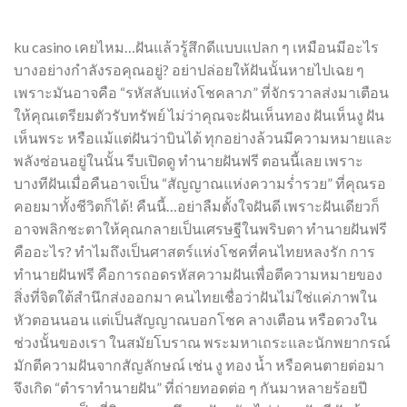
ku casino เคยไหม…ฝันแล้วรู้สึกดีแบบแปลก ๆ เหมือนมีอะไร
บางอย่างกำลังรอคุณอยู่? อย่าปล่อยให้ฝันนั้นหายไปเฉย ๆ
เพราะมันอาจคือ “รหัสลับแห่งโชคลาภ” ที่จักรวาลส่งมาเตือน
ให้คุณเตรียมตัวรับทรัพย์ ไม่ว่าคุณจะฝันเห็นทอง ฝันเห็นงู ฝัน
เห็นพระ หรือแม้แต่ฝันว่าบินได้ ทุกอย่างล้วนมีความหมายและ
พลังซ่อนอยู่ในนั้น รีบเปิดดู ทำนายฝันฟรี ตอนนี้เลย เพราะ
บางทีฝันเมื่อคืนอาจเป็น “สัญญาณแห่งความร่ำรวย” ที่คุณรอ
คอยมาทั้งชีวิตก็ได้! คืนนี้…อย่าลืมตั้งใจฝันดี เพราะฝันเดียวก็
อาจพลิกชะตาให้คุณกลายเป็นเศรษฐีในพริบตา ทำนายฝันฟรี
คืออะไร? ทำไมถึงเป็นศาสตร์แห่งโชคที่คนไทยหลงรัก การ
ทำนายฝันฟรี คือการถอดรหัสความฝันเพื่อตีความหมายของ
สิ่งที่จิตใต้สำนึกส่งออกมา คนไทยเชื่อว่าฝันไม่ใช่แค่ภาพใน
หัวตอนนอน แต่เป็นสัญญาณบอกโชค ลางเตือน หรือดวงใน
ช่วงนั้นของเรา ในสมัยโบราณ พระมหาเถระและนักพยากรณ์
มักตีความฝันจากสัญลักษณ์ เช่น งู ทอง น้ำ หรือคนตายต่อมา
จึงเกิด “ตำราทำนายฝัน” ที่ถ่ายทอดต่อ ๆ กันมาหลายร้อยปี