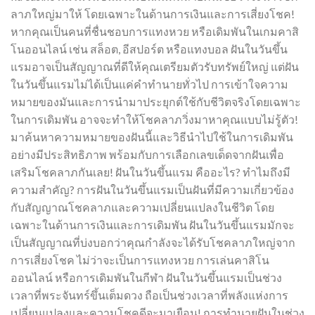
ลาภใหญ่มาให้ โดยเฉพาะในด้านการเงินและการเสี่ยงโชค!
หากคุณเป็นคนที่ชื่นชอบการแทงหวย หรือเดิมพันในเกมคาสิ
โนออนไลน์ เช่น สล็อต, อีสปอร์ต หรือแทงบอล ฝันในวันขึ้น
แรมอาจเป็นสัญญาณที่ดีให้คุณเตรียมตัวรับทรัพย์ใหญ่ แต่ฝัน
ในวันขึ้นแรมไม่ได้เป็นแค่คำทำนายทั่วไป การเข้าใจความ
หมายของมันและการนำมาประยุกต์ใช้กับชีวิตจริงโดยเฉพาะ
ในการเดิมพัน อาจจะทำให้โชคลาภวิ่งมาหาคุณแบบไม่รู้ตัว!
มาค้นหาความหมายของฝันนี้และวิธีนำไปใช้ในการเดิมพัน
อย่างมีประสิทธิภาพ พร้อมกับการเลือกเลขเด็ดจากฝันเพื่อ
เสริมโชคลาภกันเลย! ฝันในวันขึ้นแรม คืออะไร? ทำไมถึงมี
ความสำคัญ? การฝันในวันขึ้นแรมเป็นฝันที่มีความเกี่ยวข้อง
กับสัญญาณโชคลาภและความเปลี่ยนแปลงในชีวิต โดย
เฉพาะในด้านการเงินและการเดิมพัน ฝันในวันขึ้นแรมมักจะ
เป็นสัญญาณที่บ่งบอกว่าคุณกำลังจะได้รับโชคลาภใหญ่จาก
การเสี่ยงโชค ไม่ว่าจะเป็นการแทงหวย การเล่นคาสิโน
ออนไลน์ หรือการเดิมพันในกีฬา ฝันในวันขึ้นแรมเป็นช่วง
เวลาที่พระจันทร์ขึ้นเต็มดวง ถือเป็นช่วงเวลาที่พลังแห่งการ
เปลี่ยนแปลงและความโชคดีจะมาเยือน! การทำนายฝันในช่วง