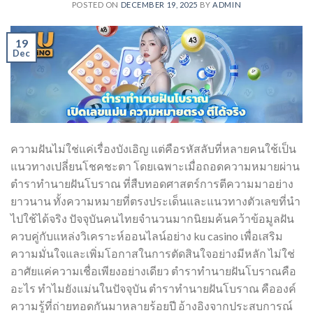
POSTED ON
DECEMBER 19, 2025
BY
ADMIN
19
Dec
ความฝันไม่ใช่แค่เรื่องบังเอิญ แต่คือรหัสลับที่หลายคนใช้เป็น
แนวทางเปลี่ยนโชคชะตา โดยเฉพาะเมื่อถอดความหมายผ่าน
ตำราทำนายฝันโบราณ ที่สืบทอดศาสตร์การตีความมาอย่าง
ยาวนาน ทั้งความหมายที่ตรงประเด็นและแนวทางตัวเลขที่นำ
ไปใช้ได้จริง ปัจจุบันคนไทยจำนวนมากนิยมค้นคว้าข้อมูลฝัน
ควบคู่กับแหล่งวิเคราะห์ออนไลน์อย่าง ku casino เพื่อเสริม
ความมั่นใจและเพิ่มโอกาสในการตัดสินใจอย่างมีหลัก ไม่ใช่
อาศัยแค่ความเชื่อเพียงอย่างเดียว ตำราทำนายฝันโบราณคือ
อะไร ทำไมยังแม่นในปัจจุบัน ตำราทำนายฝันโบราณ คือองค์
ความรู้ที่ถ่ายทอดกันมาหลายร้อยปี อ้างอิงจากประสบการณ์