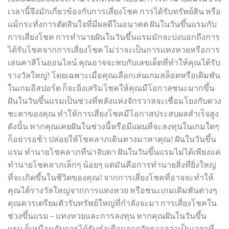
เวลานี้จึงมักเกี่ยวข้องกับการเสี่ยงโชค การได้รับทรัพย์สิน หรือ
แม้กระทั่งการตัดสินใจที่มีผลดีในอนาคต ฝันในวันขึ้นแรมกับ
การเสี่ยงโชค การทำนายฝันในวันขึ้นแรมมักจะบ่งบอกถึงการ
ได้รับโชคจากการเสี่ยงโชค ไม่ว่าจะเป็นการแทงหวยหรือการ
เล่นคาสิโนออนไลน์ คุณอาจจะพบกับเลขเด็ดที่ทำให้คุณได้รับ
รางวัลใหญ่! โดยเฉพาะเมื่อคุณเลือกเล่นเกมสล็อตหรือเดิมพัน
ในเกมอีสปอร์ต ก็จะยิ่งเสริมโชคให้คุณมีโอกาสชนะมากขึ้น
ฝันในวันขึ้นแรมเป็นช่วงที่พลังแห่งจักรวาลจะเชื่อมโยงกับดวง
ชะตาของคุณ ทำให้การเสี่ยงโชคมีโอกาสประสบผลสำเร็จสูง
ดังนั้น หากคุณเคยฝันในช่วงนี้หรือมีแผนที่จะลงทุนในเกมใดๆ
ก็อย่ารอช้า ปล่อยให้โชคลาภเดินทางมาหาคุณ! ฝันในวันขึ้น
แรม ทำนายโชคลาภที่น่าจับตา ฝันในวันขึ้นแรมไม่ได้เพียงแค่
ทำนายโชคลาภเล็กๆ น้อยๆ แต่มันคือการทำนายสิ่งที่ยิ่งใหญ่
ที่จะเกิดขึ้นในชีวิตของคุณ! จากการเสี่ยงโชคที่อาจจะทำให้
คุณได้รางวัลใหญ่จากการแทงหวย หรือชนะเกมเดิมพันต่างๆ
คุณควรเตรียมตัวรับทรัพย์ใหญ่ที่กำลังจะมา การเสี่ยงโชคใน
ช่วงขึ้นแรม – แทงหวยและการลงทุน หากคุณฝันในวันขึ้น
แรม ก็เหมือนกับการได้รับคำเตือนจากจักรวาลว่าเป็นเวลาที่