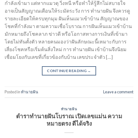
กำลังเข้ามา แต่หากแมวดุ วิ่งหนี หรือทำให้รู้สึกไม่สบายใจ
อาจเป็นสัญญาณเตือนให้ระมัดระวัง การ ทำนายฝัน จึงควรดู
รายละเอียดให้ครบทุกมุม ฝันเห็นแมวเข้าบ้าน สัญญาณของ
โชคที่กำลังมา ตามความเชื่อโบราณ การฝันเห็นแมวเข้าบ้าน
มักหมายถึงโชคลาภ ข่าวดี หรือโอกาสทางการเงินที่เข้ามา
โดยไม่ทันตั้งตัว หลายคนมองว่าฝันลักษณะนี้เหมาะกับการ
เสี่ยงโชคหรือเริ่มต้นสิ่งใหม่ การ ทำนายฝัน เข้าบ้านจึงนิยม
เชื่อมโยงกับเลขที่เกี่ยวข้องกับบ้าน เลขประจำตัว […]
CONTINUE READING
→
Posted in
ทำนายฝัน
Leave a comment
ทำนายฝัน
ตำราทำนายฝันโบราณ เปิดเลขแม่น ความ
หมายตรง ตีได้จริง