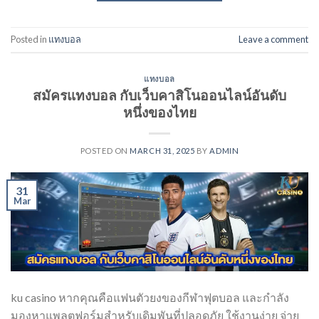
Posted in
แทงบอล
Leave a comment
แทงบอล
สมัครแทงบอล กับเว็บคาสิโนออนไลน์อันดับ
หนึ่งของไทย
POSTED ON
MARCH 31, 2025
BY
ADMIN
31
Mar
ku casino หากคุณคือแฟนตัวยงของกีฬาฟุตบอล และกำลัง
มองหาแพลตฟอร์มสำหรับเดิมพันที่ปลอดภัย ใช้งานง่าย จ่าย