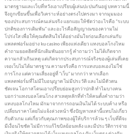
มาตรฐานและเว็บที่หวังเอาเปรียบผู้เล่นปะปนกันอยู่ บทความนี้
จึงถูกเขียนขึ้นเพื่อวิเคราะห์อย่างตรงไปตรงมา จากมุมมอง
ของประสบการณ์คนเล่นจริง แยกแยะให้ชัดว่าอะไรคือ “ระบบ
ปกติของการเดิมพัน” และอะไรคือสัญญาณของความไม่
โปร่งใส เพื่อให้คุณตัดสินใจได้อย่างมั่นใจก่อนเลือกเล่นกับ
แพลตฟอร์มอย่าง ku casino เพียงแห่งเดียว แทงบอลโกงไหม
คำถามยอดฮิตที่นักเดิมพันอยากรู้ คำถามว่า ไม่ได้เกิดจาก
ความกลัวเกินเหตุ แต่เกิดจากประสบการณ์จริงของผู้เล่นที่เคย
เจอเว็บไม่ได้มาตรฐาน ความจริงคือ การแทงบอลเองไม่ใช่
การโกง แต่ความเสี่ยงอยู่ที่ “เว็บ” มากกว่า หากเลือก
แพลตฟอร์มที่ไม่มีใบอนุญาต ไม่มีประวัติ และไม่มีตัวตน
ชัดเจน โอกาสโดนเอาเปรียบย่อมสูงกว่าปกติ ทำไมบางคน
บอกว่าแทงบอลโดนโกง สาเหตุหลักที่ทำให้คนตั้งคำถามว่า
แทงบอลโกงไหม มักมาจากการถอนเงินไม่ได้ ระบบค้าง หรือ
เปลี่ยนราคาโดยไม่แจ้งล่วงหน้า ซึ่งปัญหาเหล่านี้แทบไม่เกี่ยว
กับตัวเกม แต่เกี่ยวกับคุณภาพของผู้ให้บริการล้วน ๆ เว็บที่ดีจะ
มีเงื่อนไขชัด ไม่มีการแก้ไขบิลย้อนหลัง และมีประวัติการจ่าย
เงินจริงให้ตรวจสอบได้ เว็บแทงบอลโกง กับ เว็บตรง ต่างกัน