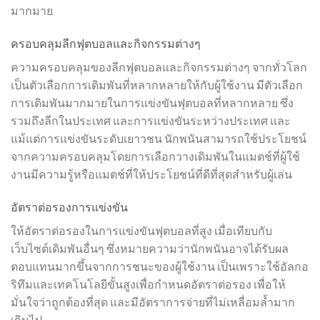
มากมาย
ครอบคลุมลีกฟุตบอลและกิจกรรมต่างๆ
ความครอบคลุมของลีกฟุตบอลและกิจกรรมต่างๆ จากทั่วโลก
เป็นตัวเลือกการเดิมพันที่หลากหลายให้กับผู้ใช้งาน มีตัวเลือก
การเดิมพันมากมายในการแข่งขันฟุตบอลที่หลากหลาย ซึ่ง
รวมถึงลีกในประเทศ และการแข่งขันระหว่างประเทศ และ
แม้แต่การแข่งขันระดับเยาวชน นักพนันสามารถใช้ประโยชน์
จากความครอบคลุมโดยการเลือกวางเดิมพันในแมตช์ที่ผู้ใช้
งานมีความรู้หรือแมตช์ที่ให้ประโยชน์ที่ดีที่สุดสำหรับผู้เล่น
อัตราต่อรองการแข่งขัน
ให้อัตราต่อรองในการแข่งขันฟุตบอลที่สูง เมื่อเทียบกับ
เว็บไซต์เดิมพันอื่นๆ ซึ่งหมายความว่านักพนันอาจได้รับผล
ตอบแทนมากขึ้นจากการชนะของผู้ใช้งาน เป็นเพราะใช้อัลกอ
ริทึมและเทคโนโลยีขั้นสูงเพื่อกำหนดอัตราต่อรอง เพื่อให้
มั่นใจว่าถูกต้องที่สุด และมีอัตราการจ่ายที่ไม่เหลื่อมล้ำมาก
เกินไป