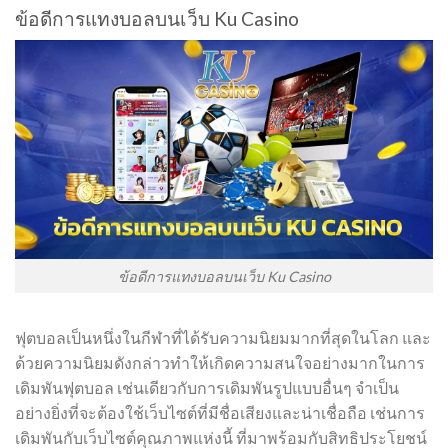
ข้อดีการแทงบอลบนเว็บ Ku Casino
ข้อดีการแทงบอลบนเว็บ Ku Casino
ฟุตบอลเป็นหนึ่งในกีฬาที่ได้รับความนิยมมากที่สุดในโลก และ
ด้วยความนิยมดังกล่าวทำให้เกิดความสนใจอย่างมากในการ
เดิมพันฟุตบอล เช่นเดียวกับการเดิมพันรูปแบบอื่นๆ จำเป็น
อย่างยิ่งที่จะต้องใช้เว็บไซต์ที่มีชื่อเสียงและน่าเชื่อถือ เช่นการ
เดิมพันกับเว็บไซต์คุณภาพแห่งนี้ ที่มาพร้อมกับสิทธิประโยชน์