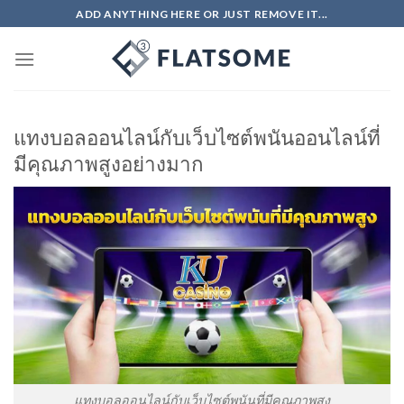
Skip
ADD ANYTHING HERE OR JUST REMOVE IT...
to
content
แทงบอลออนไลน์กับเว็บไซต์พนันออนไลน์ที่
มีคุณภาพสูงอย่างมาก
แทงบอลออนไลน์กับเว็บไซต์พนันที่มีคุณภาพสูง