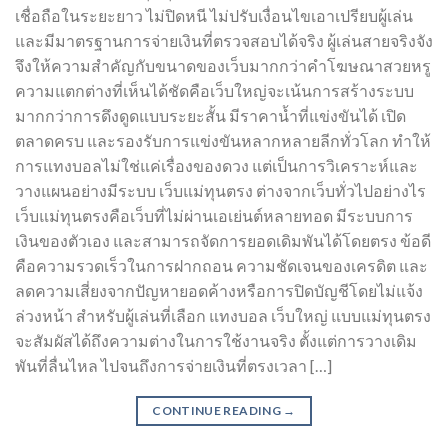
เชื่อถือในระยะยาว ไม่ปิดหนี ไม่ปรับเงื่อนไขเอาเปรียบผู้เล่น
และมีมาตรฐานการจ่ายเงินที่ตรวจสอบได้จริง ผู้เล่นสายจริงจัง
จึงให้ความสำคัญกับขนาดของเว็บมากกว่าคำโฆษณาสวยหรู
ความแตกต่างที่เห็นได้ชัดคือเว็บใหญ่จะเน้นการสร้างระบบ
มากกว่าการดึงดูดแบบระยะสั้น มีราคาน้ำที่แข่งขันได้ เปิด
ตลาดครบ และรองรับการแข่งขันหลากหลายลีกทั่วโลก ทำให้
การแทงบอลไม่ใช่แค่เรื่องของดวง แต่เป็นการวิเคราะห์และ
วางแผนอย่างมีระบบ เว็บแม่ทุนตรง ต่างจากเว็บทั่วไปอย่างไร
เว็บแม่ทุนตรงคือเว็บที่ไม่ผ่านเอเย่นต์หลายทอด มีระบบการ
เงินของตัวเอง และสามารถจัดการยอดเดิมพันได้โดยตรง ข้อดี
คือความรวดเร็วในการฝากถอน ความชัดเจนของเครดิต และ
ลดความเสี่ยงจากปัญหายอดค้างหรือการปิดบัญชีโดยไม่แจ้ง
ล่วงหน้า สำหรับผู้เล่นที่เลือก แทงบอล เว็บใหญ่ แบบแม่ทุนตรง
จะสัมผัสได้ถึงความต่างในการใช้งานจริง ตั้งแต่การวางเดิม
พันที่ลื่นไหล ไปจนถึงการจ่ายเงินที่ตรงเวลา […]
CONTINUE READING
→