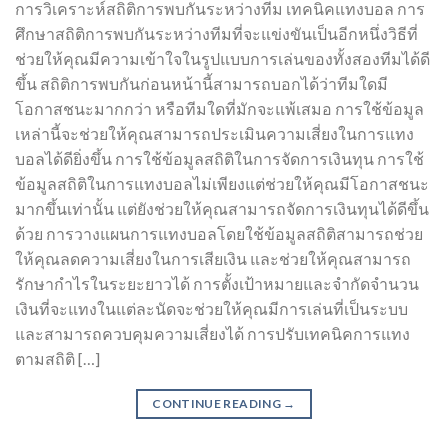
การวิเคราะห์สถิติการพบกันระหว่างทีม เทคนิคแทงบอล การ
ศึกษาสถิติการพบกันระหว่างทีมที่จะแข่งขันเป็นอีกหนึ่งวิธีที่
ช่วยให้คุณมีความเข้าใจในรูปแบบการเล่นของทั้งสองทีมได้ดี
ขึ้น สถิติการพบกันก่อนหน้านี้สามารถบอกได้ว่าทีมใดมี
โอกาสชนะมากกว่า หรือทีมใดที่มักจะแพ้เสมอ การใช้ข้อมูล
เหล่านี้จะช่วยให้คุณสามารถประเมินความเสี่ยงในการแทง
บอลได้ดียิ่งขึ้น การใช้ข้อมูลสถิติในการจัดการเงินทุน การใช้
ข้อมูลสถิติในการแทงบอลไม่เพียงแต่ช่วยให้คุณมีโอกาสชนะ
มากขึ้นเท่านั้น แต่ยังช่วยให้คุณสามารถจัดการเงินทุนได้ดีขึ้น
ด้วย การวางแผนการแทงบอลโดยใช้ข้อมูลสถิติสามารถช่วย
ให้คุณลดความเสี่ยงในการเสียเงิน และช่วยให้คุณสามารถ
รักษากำไรในระยะยาวได้ การตั้งเป้าหมายและจำกัดจำนวน
เงินที่จะแทงในแต่ละนัดจะช่วยให้คุณมีการเล่นที่เป็นระบบ
และสามารถควบคุมความเสี่ยงได้ การปรับเทคนิคการแทง
ตามสถิติ […]
CONTINUE READING
→