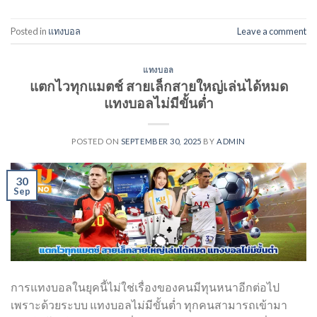
Posted in
แทงบอล
Leave a comment
แทงบอล
แตกไวทุกแมตช์ สายเล็กสายใหญ่เล่นได้หมด
แทงบอลไม่มีขั้นต่ำ
POSTED ON
SEPTEMBER 30, 2025
BY
ADMIN
30
Sep
การแทงบอลในยุคนี้ไม่ใช่เรื่องของคนมีทุนหนาอีกต่อไป
เพราะด้วยระบบ แทงบอลไม่มีขั้นต่ำ ทุกคนสามารถเข้ามา