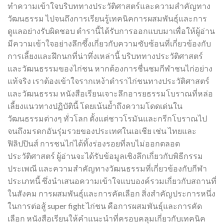
ทำความเข้าใจบริบททางประวัติศาสตร์และความสำคัญทาง
วัฒนธรรม ไปจนถึงการเรียนรู้เทคนิคการผสมพันธุ์และการ
ดูแลอย่างรับผิดชอบ ตำรานี้ได้รับการออกแบบมาเพื่อให้ผู้อ่าน
มีความเข้าใจอย่างลึกซึ้งเกี่ยวกับความซับซ้อนที่เกี่ยวข้องกับ
การเลี้ยงและฝึกนกที่น่าทึ่งเหล่านี้ บริบททางประวัติศาสตร์
และวัฒนธรรมของไก่ชน หากต้องการชื่นชมกีฬาชนไก่อย่าง
แท้จริง เราต้องเข้าใจรากเหง้าตําราไก่ชนทางประวัติศาสตร์
และวัฒนธรรม หนังสือเรียนเจาะลึกอารยธรรมโบราณที่หล่อ
เลี้ยงแนวทางปฏิบัตินี้ โดยเน้นย้ำถึงความโดดเด่นใน
วัฒนธรรมต่างๆ ทั่วโลก ตั้งแต่ชาวโรมันและกรีกโบราณไป
จนถึงมรดกอันรุ่มรวยของประเทศในเอเชีย เช่น ไทยและ
ฟิลิปปินส์ การชนไก่ได้ทิ้งร่องรอยที่ลบไม่ออกตลอด
ประวัติศาสตร์ ผู้อ่านจะได้รับข้อมูลเชิงลึกเกี่ยวกับพิธีกรรม
ประเพณี และความสำคัญทางวัฒนธรรมที่เกี่ยวข้องกับกีฬา
ประเภทนี้ ซึ่งนำเสนอความเข้าใจแบบองค์รวมเกี่ยวกับสถานที่
ในสังคม การผสมพันธุ์และการคัดเลือก สิ่งสำคัญประการหนึ่ง
ในการต่อสู้ super fight ไก่ชน คือการผสมพันธุ์และการคัด
เลือก หนังสือเรียนให้คำแนะนำที่ครอบคลุมเกี่ยวกับเทคนิค