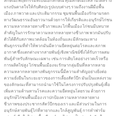
ลักษณะพฤติกรรมที่เป็นเอกลักษณ์ คุณลักษณะเหล่านี้ได้สร้าง
แรงบันดาลใจให้กับศิลปะรูปแบบต่างๆ รวมถึงงานฝีมือพื้น
เมือง ภาพวาด และประติมากรรม ชุมชนพื้นเมืองรักษามรดก
ทางวัฒนธรรมอันยาวนานด้วยการให้เกียรติและอนุรักษ์ไก่ชน
ความหลากหลายทางชีวภาพและไก่พื้นเมือง ไก่ชนมีบทบาท
สำคัญในการรักษาความหลากหลายทางชีวภาพ พวกมันปรับ
ตัวได้ดีกับสภาพแวดล้อมในท้องถิ่นและมีลักษณะทาง
พันธุกรรมที่ทำให้พวกมันมีความยืดหยุ่นต่อโรคและสภาพ
อากาศ ซึ่งแตกต่างจากสายพันธุ์เชิงพาณิชย์ซึ่งได้รับการผสม
พันธุ์สำหรับลักษณะเฉพาะ เช่น การเติบโตอย่างรวดเร็วหรือ
การผลิตไข่สูง ไก่ชนพื้นเมืองจะรักษากลุ่มยีนที่หลากหลาย
ความหลากหลายทางพันธุกรรมนี้มีความสำคัญอย่างยิ่งต่อ
ความยั่งยืนในระยะยาวของการเลี้ยงสัตว์ปีก มันเป็นแหล่งรวม
ของลักษณะที่สามารถนำมาใช้ในโครงการปรับปรุงพันธุ์เพื่อ
เพิ่มความต้านทานโรคและความยืดหยุ่นโดยรวม ด้วยการ
อนุรักษ์ไก่ชนพื้นเมือง เราปกป้องความหลากหลายทาง
ชีวภาพของประชากรสัตว์ปีกของเรา และมีส่วนร่วมในการ
อนุรักษ์สายพันธุ์ไก่ที่หายากและใกล้สูญพันธุ์ การทำฟาร์ม