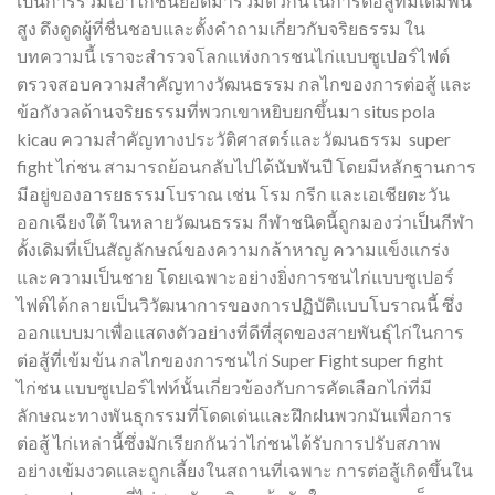
เป็นการรวมเอาไก่ชั้นยอดมารวมตัวกันในการต่อสู้ที่มีเดิมพัน
สูง ดึงดูดผู้ที่ชื่นชอบและตั้งคำถามเกี่ยวกับจริยธรรม ใน
บทความนี้ เราจะสำรวจโลกแห่งการชนไก่แบบซูเปอร์ไฟต์
ตรวจสอบความสำคัญทางวัฒนธรรม กลไกของการต่อสู้ และ
ข้อกังวลด้านจริยธรรมที่พวกเขาหยิบยกขึ้นมา situs pola
kicau ความสำคัญทางประวัติศาสตร์และวัฒนธรรม super
fight ไก่ชน สามารถย้อนกลับไปได้นับพันปี โดยมีหลักฐานการ
มีอยู่ของอารยธรรมโบราณ เช่น โรม กรีก และเอเชียตะวัน
ออกเฉียงใต้ ในหลายวัฒนธรรม กีฬาชนิดนี้ถูกมองว่าเป็นกีฬา
ดั้งเดิมที่เป็นสัญลักษณ์ของความกล้าหาญ ความแข็งแกร่ง
และความเป็นชาย โดยเฉพาะอย่างยิ่งการชนไก่แบบซูเปอร์
ไฟต์ได้กลายเป็นวิวัฒนาการของการปฏิบัติแบบโบราณนี้ ซึ่ง
ออกแบบมาเพื่อแสดงตัวอย่างที่ดีที่สุดของสายพันธุ์ไก่ในการ
ต่อสู้ที่เข้มข้น กลไกของการชนไก่ Super Fight super fight
ไก่ชน แบบซูเปอร์ไฟท์นั้นเกี่ยวข้องกับการคัดเลือกไก่ที่มี
ลักษณะทางพันธุกรรมที่โดดเด่นและฝึกฝนพวกมันเพื่อการ
ต่อสู้ ไก่เหล่านี้ซึ่งมักเรียกกันว่าไก่ชนได้รับการปรับสภาพ
อย่างเข้มงวดและถูกเลี้ยงในสถานที่เฉพาะ การต่อสู้เกิดขึ้นใน