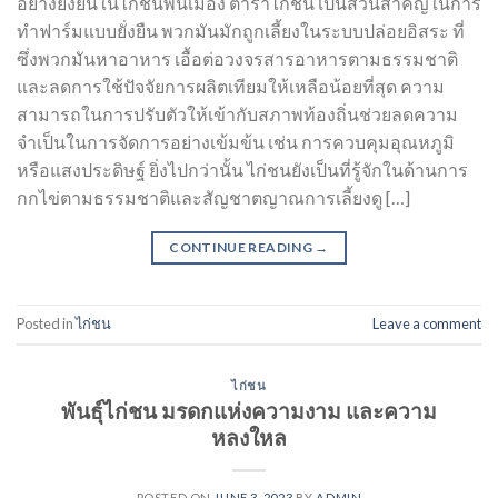
อย่างยั่งยืนในไก่ชนพื้นเมือง ตําราไก่ชน เป็นส่วนสำคัญในการ
ทำฟาร์มแบบยั่งยืน พวกมันมักถูกเลี้ยงในระบบปล่อยอิสระ ที่
ซึ่งพวกมันหาอาหาร เอื้อต่อวงจรสารอาหารตามธรรมชาติ
และลดการใช้ปัจจัยการผลิตเทียมให้เหลือน้อยที่สุด ความ
สามารถในการปรับตัวให้เข้ากับสภาพท้องถิ่นช่วยลดความ
จำเป็นในการจัดการอย่างเข้มข้น เช่น การควบคุมอุณหภูมิ
หรือแสงประดิษฐ์ ยิ่งไปกว่านั้น ไก่ชนยังเป็นที่รู้จักในด้านการ
กกไข่ตามธรรมชาติและสัญชาตญาณการเลี้ยงดู […]
CONTINUE READING
→
Posted in
ไก่ชน
Leave a comment
ไก่ชน
พันธุ์ไก่ชน มรดกแห่งความงาม และความ
หลงใหล
POSTED ON
JUNE 3, 2023
BY
ADMIN