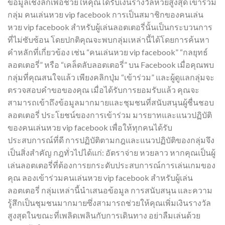
ข้อมูลเชิงลึกเพื่อช่วยให้คุณได้รับเงินรางวัลหวยสูงสุด เข้าร่วม
กลุ่ม คนเล่นหวย vip facebook การเป็นสมาชิกของคนเล่น
หวย vip facebook สำหรับผู้เล่นลอตเตอรี่นั้นเป็นกระบวนการ
ที่ไม่ซับซ้อน โดยปกติคุณจะพบกลุ่มเหล่านี้ได้โดยการค้นหา
คำหลักที่เกี่ยวข้อง เช่น “คนเล่นหวย vip facebook” “กลยุทธ์
ลอตเตอรี่” หรือ “เคล็ดลับลอตเตอรี่” บน Facebook เมื่อคุณพบ
กลุ่มที่คุณสนใจแล้ว เพียงคลิกปุ่ม “เข้าร่วม” และผู้ดูแลกลุ่มจะ
ตรวจสอบคำขอของคุณ เมื่อได้รับการยอมรับแล้ว คุณจะ
สามารถเข้าถึงข้อมูลมากมายและชุมชนที่สนับสนุนผู้ชื่นชอบ
ลอตเตอรี่ ประโยชน์ของการเข้าร่วม มารยาทและแนวปฏิบัติ
ของคนเล่นหวย vip facebook เพื่อให้ทุกคนได้รับ
ประสบการณ์ที่ดี การปฏิบัติตามกฎและแนวปฏิบัติของกลุ่มจึง
เป็นสิ่งสำคัญ กฎทั่วไปได้แก่: อัตราจ่าย หวยลาว หากคุณเป็นผู้
เล่นลอตเตอรี่ที่ต้องการยกระดับประสบการณ์การเล่นเกมของ
คุณ ลองเข้าร่วมคนเล่นหวย vip facebook สำหรับผู้เล่น
ลอตเตอรี่ กลุ่มเหล่านี้นำเสนอข้อมูล การสนับสนุน และความ
รู้สึกเป็นชุมชนมากมายซึ่งสามารถช่วยให้คุณเพิ่มเงินรางวัล
สูงสุดในขณะที่เพลิดเพลินกับการเดินทาง อย่าลืมเล่นด้วย