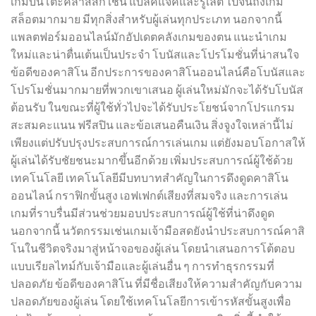
เกมบนโต๊ะคลาสสิก เช่น แบล็คแจ็คและรูเล็ต ไปจนถึงเกม
สล็อตมากมาย มีทุกสิ่งสำหรับผู้เล่นทุกประเภท นอกจากนี้
แพลตฟอร์มออนไลน์มักอัปเดตคลังเกมของตน แนะนำเกม
ใหม่และน่าตื่นเต้นเป็นประจำ โบนัสและโปรโมชั่นที่น่าสนใจ
ข้อดีของคาสิโน อีกประการของคาสิโนออนไลน์คือโบนัสและ
โปรโมชั่นมากมายที่พวกเขาเสนอ ผู้เล่นใหม่มักจะได้รับโบนัส
ต้อนรับ ในขณะที่ผู้ใช้ทั่วไปจะได้รับประโยชน์จากโปรแกรม
สะสมคะแนน ฟรีสปิน และข้อเสนอคืนเงิน สิ่งจูงใจเหล่านี้ไม่
เพียงแต่ปรับปรุงประสบการณ์การเล่นเกม แต่ยังมอบโอกาสให้
ผู้เล่นได้รับชัยชนะมากขึ้นอีกด้วย เพิ่มประสบการณ์ผู้ใช้ด้วย
เทคโนโลยี เทคโนโลยีมีบทบาทสำคัญในการดึงดูดคาสิโน
ออนไลน์ กราฟิกขั้นสูง เอฟเฟกต์เสียงที่สมจริง และการเล่น
เกมที่ราบรื่นมีส่วนช่วยมอบประสบการณ์ผู้ใช้ที่น่าดึงดูด
นอกจากนี้ นวัตกรรมเช่นเกมเจ้ามือสดยังนำประสบการณ์คาสิ
โนในชีวิตจริงมาสู่หน้าจอของผู้เล่น โดยนำเสนอการโต้ตอบ
แบบเรียลไทม์กับเจ้ามือและผู้เล่นอื่น ๆ การทำธุรกรรมที่
ปลอดภัย ข้อดีของคาสิโน ที่มีชื่อเสียงให้ความสำคัญกับความ
ปลอดภัยของผู้เล่น โดยใช้เทคโนโลยีการเข้ารหัสขั้นสูงเพื่อ