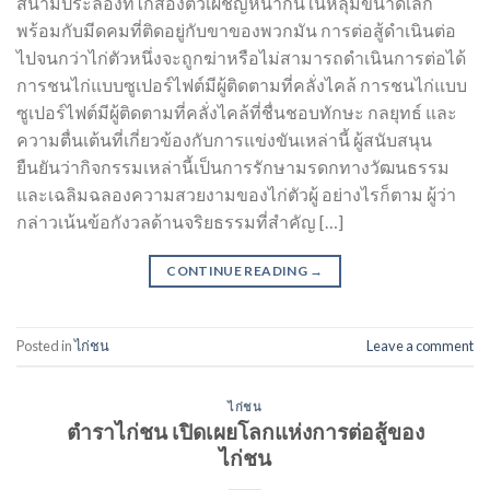
สนามประลองที่ไก่สองตัวเผชิญหน้ากันในหลุมขนาดเล็ก
พร้อมกับมีดคมที่ติดอยู่กับขาของพวกมัน การต่อสู้ดำเนินต่อ
ไปจนกว่าไก่ตัวหนึ่งจะถูกฆ่าหรือไม่สามารถดำเนินการต่อได้
การชนไก่แบบซูเปอร์ไฟต์มีผู้ติดตามที่คลั่งไคล้ การชนไก่แบบ
ซูเปอร์ไฟต์มีผู้ติดตามที่คลั่งไคล้ที่ชื่นชอบทักษะ กลยุทธ์ และ
ความตื่นเต้นที่เกี่ยวข้องกับการแข่งขันเหล่านี้ ผู้สนับสนุน
ยืนยันว่ากิจกรรมเหล่านี้เป็นการรักษามรดกทางวัฒนธรรม
และเฉลิมฉลองความสวยงามของไก่ตัวผู้ อย่างไรก็ตาม ผู้ว่า
กล่าวเน้นข้อกังวลด้านจริยธรรมที่สำคัญ […]
CONTINUE READING
→
Posted in
ไก่ชน
Leave a comment
ไก่ชน
ตําราไก่ชน เปิดเผยโลกแห่งการต่อสู้ของ
ไก่ชน