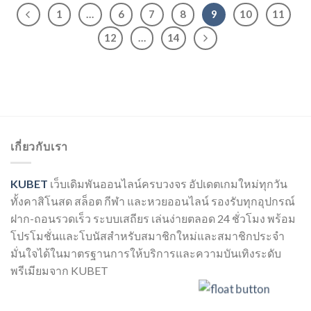
1
…
6
7
8
9
10
11
12
…
14
เกี่ยวกับเรา
KUBET
เว็บเดิมพันออนไลน์ครบวงจร อัปเดตเกมใหม่ทุกวัน
ทั้งคาสิโนสด สล็อต กีฬา และหวยออนไลน์ รองรับทุกอุปกรณ์
ฝาก-ถอนรวดเร็ว ระบบเสถียร เล่นง่ายตลอด 24 ชั่วโมง พร้อม
โปรโมชั่นและโบนัสสำหรับสมาชิกใหม่และสมาชิกประจำ
มั่นใจได้ในมาตรฐานการให้บริการและความบันเทิงระดับ
พรีเมียมจาก KUBET