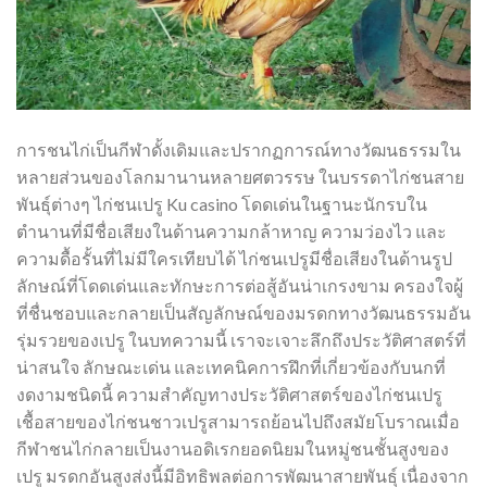
การชนไก่เป็นกีฬาดั้งเดิมและปรากฏการณ์ทางวัฒนธรรมใน
หลายส่วนของโลกมานานหลายศตวรรษ ในบรรดาไก่ชนสาย
พันธุ์ต่างๆ ไก่ชนเปรู Ku casino โดดเด่นในฐานะนักรบใน
ตำนานที่มีชื่อเสียงในด้านความกล้าหาญ ความว่องไว และ
ความดื้อรั้นที่ไม่มีใครเทียบได้ ไก่ชนเปรูมีชื่อเสียงในด้านรูป
ลักษณ์ที่โดดเด่นและทักษะการต่อสู้อันน่าเกรงขาม ครองใจผู้
ที่ชื่นชอบและกลายเป็นสัญลักษณ์ของมรดกทางวัฒนธรรมอัน
รุ่มรวยของเปรู ในบทความนี้ เราจะเจาะลึกถึงประวัติศาสตร์ที่
น่าสนใจ ลักษณะเด่น และเทคนิคการฝึกที่เกี่ยวข้องกับนกที่
งดงามชนิดนี้ ความสำคัญทางประวัติศาสตร์ของไก่ชนเปรู
เชื้อสายของไก่ชนชาวเปรูสามารถย้อนไปถึงสมัยโบราณเมื่อ
กีฬาชนไก่กลายเป็นงานอดิเรกยอดนิยมในหมู่ชนชั้นสูงของ
เปรู มรดกอันสูงส่งนี้มีอิทธิพลต่อการพัฒนาสายพันธุ์ เนื่องจาก