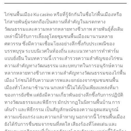
ไก่ชนพื้นเมือง Ku casino หรือที่รู้จักกันในชื่อไก่พื้นเมืองหรือ
ไก่สายพันธุ์มรดกถือเป็นสถานที่สำคัญในมรดกทาง
วัฒนธรรมและความหลากหลายทางชีวภาพ สายพันธุ์ดั้งเดิม
เหล่านี้ได้รับการเลี้ยงดูโดยชุมชนพื้นเมืองมานานหลาย
ศตวรรษ ซึ่งมีความเชื่อมโยงอย่างลึกซึ้งกับประเพณีของ
บรรพบุรุษ ระบบนิเวศในท้องถิ่น และแนวทางการทำฟาร์ม
แบบยั่งยืน ในบทความนี้ เราจะสำรวจความสำคัญของไก่ชน
ความสำคัญทางวัฒนธรรม และบทบาทในการอนุรักษ์ความ
หลากหลายทางชีวภาพ ความสำคัญทางวัฒนธรรมของไก่พื้น
เมือง ไก่ชนได้รับความเคารพและยกย่องจากชุมชนชนพื้น
เมืองทั่วโลกมาช้านาน นกเหล่านี้ไม่ได้เป็นเพียงแหล่งที่มา
ของการยังชีพ แต่ยังมีความเกี่ยวพันอย่างลึกซึ้งกับการปฏิบัติ
ทางวัฒนธรรมและพิธีการ มักปรากฏในนิทานพื้นบ้าน การ
เต้นรำ และพิธีกรรม เป็นสัญลักษณ์ของความอุดมสมบูรณ์
ความแข็งแกร่ง และความกล้าหาญ นอกจากนี้ ไก่ชนพื้นเมือง
ยังได้รับการชื่นชมจากขนที่สดใส เสียงร้องที่โดดเด่น และ