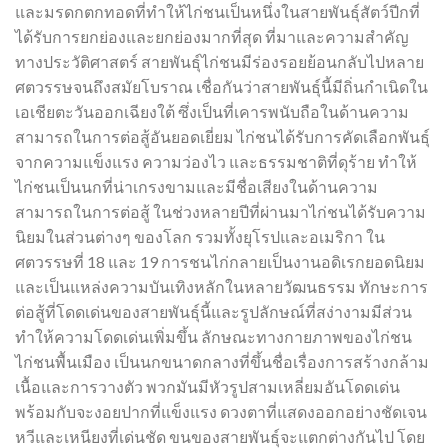
และมรดกตกทอดที่ทำให้ไก่ชนเป็นหนึ่งในสายพันธุ์สัตว์ปีกที่
ได้รับการยกย่องและยกย่องมากที่สุด ที่มาและความสำคัญ
ทางประวัติศาสตร์ สายพันธุ์ไก่ชนมีร่องรอยย้อนกลับไปหลาย
ศตวรรษจนถึงสมัยโบราณ เชื่อกันว่าสายพันธุ์นี้มีถิ่นกำเนิดใน
เอเชียตะวันออกเฉียงใต้ ซึ่งเป็นที่เคารพนับถือในด้านความ
สามารถในการต่อสู้อันยอดเยี่ยม ไก่ชนได้รับการคัดเลือกพันธุ์
จากความแข็งแรง ความว่องไว และธรรมชาติที่ดุร้าย ทำให้
ไก่ชนเป็นนกที่น่าเกรงขามและมีชื่อเสียงในด้านความ
สามารถในการต่อสู้ ในช่วงหลายปีที่ผ่านมาไก่ชนได้รับความ
นิยมในส่วนต่างๆ ของโลก รวมทั้งยุโรปและอเมริกา ใน
ศตวรรษที่ 18 และ 19 การชนไก่กลายเป็นงานอดิเรกยอดนิยม
และเป็นแหล่งความบันเทิงหลักในหลายวัฒนธรรม ทักษะการ
ต่อสู้ที่โดดเด่นของสายพันธุ์นี้และรูปลักษณ์ที่สง่างามมีส่วน
ทำให้ความโดดเด่นเพิ่มขึ้น ลักษณะทางกายภาพของไก่ชน
ไก่ชนพื้นเมือง เป็นนกขนาดกลางที่ขึ้นชื่อเรื่องการสร้างกล้าม
เนื้อและการวางตัว พวกมันมีหัวรูปสามเหลี่ยมอันโดดเด่น
พร้อมกับจะงอยปากที่แข็งแรง ดวงตาที่แสดงออกอย่างชัดเจน
หวีและเหนียงที่เด่นชัด ขนของสายพันธุ์จะแตกต่างกันไป โดย