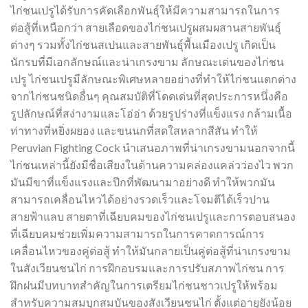
ไก่ชนเปรูได้รับการคัดเลือกพันธุ์ให้มีความสามารถในการ
ต่อสู้ที่เหนือกว่า สายเลือดของไก่ชนเปรูผสมผสานสายพันธุ์
ต่างๆ รวมทั้งไก่ชนสเปนและสายพันธุ์พื้นเมืองเปรู เกิดเป็น
นักรบที่มีเอกลักษณ์และน่าเกรงขาม ลักษณะเด่นของไก่ชน
เปรู ไก่ชนเปรูมีลักษณะพิเศษหลายอย่างที่ทำให้ไก่ชนแตกต่าง
จากไก่ชนชนิดอื่นๆ คุณสมบัติที่โดดเด่นที่สุดประการหนึ่งคือ
รูปลักษณ์ที่สง่างามและโอ่อ่า ด้วยรูปร่างที่แข็งแรง กล้ามเนื้อ
ท่าทางที่หยิ่งผยอง และขนนกที่สดใสหลากสีสัน ทำให้
Peruvian Fighting Cock นำเสนอภาพที่น่าเกรงขามนอกจากนี้
ไก่ชนเหล่านี้ยังมีชื่อเสียงในด้านความคล่องแคล่วว่องไว พวก
มันมีขาที่แข็งแรงและปีกที่พัฒนามาอย่างดี ทำให้พวกมัน
สามารถเคลื่อนไหวได้อย่างรวดเร็วและโจมตีได้เร็วปาน
สายฟ้าแลบ สายตาที่เฉียบคมของไก่ชนเปรูและการตอบสนอง
ที่เฉียบคมช่วยเพิ่มความสามารถในการคาดการณ์การ
เคลื่อนไหวของคู่ต่อสู้ ทำให้มันกลายเป็นคู่ต่อสู้ที่น่าเกรงขาม
ในสังเวียนชนไก่ การฝึกอบรมและการปรับสภาพไก่ชน การ
ฝึกฝนมีบทบาทสำคัญในการเตรียมไก่ชนชาวเปรูให้พร้อม
สำหรับความสมบุกสมบันของสังเวียนชนไก่ ตั้งแต่อายุยังน้อย