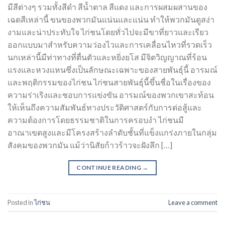
มีสีต่างๆ รวมทั้งสีดำ สีน้ำตาล สีแดง และการผสมผสานของ
เฉดสีเหล่านี้ ขนของพวกมันแน่นและแน่น ทำให้พวกมันดูสง่า
งามและน่าประทับใจ ไก่ชนโดยทั่วไปจะมีขาที่ยาวและเรียว
ออกแบบมาสำหรับความว่องไวและการเคลื่อนไหวที่รวดเร็ว
นกเหล่านี้มีท่าทางที่ตื่นตัวและหยิ่งยโส มีจิตวิญญาณที่ร้อน
แรงและหวงแหนซึ่งเป็นลักษณะเฉพาะของสายพันธุ์นี้ อารมณ์
และพฤติกรรมของไก่ชน ไก่ชนสายพันธุ์นี้ขึ้นชื่อในเรื่องของ
ความร่าเริงและชอบการแข่งขัน อารมณ์ของพวกเขาสะท้อน
ให้เห็นถึงความสัมพันธ์ทางประวัติศาสตร์กับการต่อสู้และ
ความต้องการโดยธรรมชาติในการครอบงำ ไก่ชนมี
อาณาเขตสูงและมีโครงสร้างลำดับชั้นที่แข็งแกร่งภายในกลุ่ม
สังคมของพวกมัน แม้ว่านิสัยก้าวร้าวจะฝังลึก […]
CONTINUE READING
→
Posted in
ไก่ชน
Leave a comment