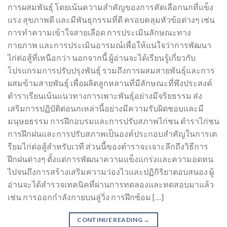
การผสมพันธุ์ โดยเน้นความสำคัญของการคัดเลือกนกที่แข็ง
แรง สุขภาพดี และมีพันธุกรรมที่ดี ครอบคลุมหัวข้อต่างๆ เช่น
การทำความเข้าใจสายเลือด การประเมินลักษณะทาง
กายภาพ และการประเมินอารมณ์เพื่อให้แน่ใจว่าการพัฒนา
ไก่ต่อสู้ที่เหนือกว่า นอกจากนี้ ผู้อ่านจะได้เรียนรู้เกี่ยวกับ
โปรแกรมการปรับปรุงพันธุ์ รวมถึงการผสมสายพันธุ์และการ
ผสมข้ามสายพันธุ์ เพื่อผลิตลูกหลานที่มีลักษณะที่พึงประสงค์
ตำราเรียนเน้นแนวทางการเพาะพันธุ์อย่างมีจริยธรรม ส่ง
เสริมการปฏิบัติต่อนกเหล่านี้อย่างมีความรับผิดชอบและมี
มนุษยธรรม การฝึกอบรมและการปรับสภาพไก่ชน ตําราไก่ชน
การฝึกฝนและการปรับสภาพเป็นองค์ประกอบสำคัญในการเต
รียมไก่ต่อสู้สำหรับเวที ส่วนนี้ของตำราจะเจาะลึกถึงวิธีการ
ฝึกฝนต่างๆ ตั้งแต่การพัฒนาความแข็งแกร่งและความอดทน
ไปจนถึงการสร้างเสริมความว่องไวและปฏิกิริยาตอบสนอง ผู้
อ่านจะได้สำรวจเทคนิคที่ผ่านการทดลองและทดสอบมาแล้ว
เช่น การออกกำลังกายบนลู่วิ่ง การฝึกซ้อม […]
CONTINUE READING
→