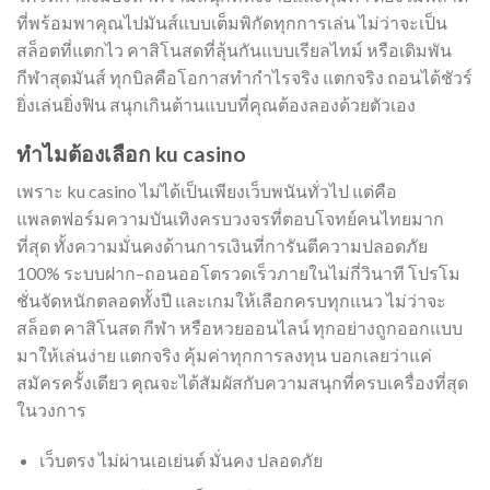
ที่พร้อมพาคุณไปมันส์แบบเต็มพิกัดทุกการเล่น ไม่ว่าจะเป็น
สล็อตที่แตกไว คาสิโนสดที่ลุ้นกันแบบเรียลไทม์ หรือเดิมพัน
กีฬาสุดมันส์ ทุกบิลคือโอกาสทำกำไรจริง แตกจริง ถอนได้ชัวร์
ยิ่งเล่นยิ่งฟิน สนุกเกินต้านแบบที่คุณต้องลองด้วยตัวเอง
ทำไมต้องเลือก ku casino
เพราะ ku casino ไม่ได้เป็นเพียงเว็บพนันทั่วไป แต่คือ
แพลตฟอร์มความบันเทิงครบวงจรที่ตอบโจทย์คนไทยมาก
ที่สุด ทั้งความมั่นคงด้านการเงินที่การันตีความปลอดภัย
100% ระบบฝาก–ถอนออโตรวดเร็วภายในไม่กี่วินาที โปรโม
ชั่นจัดหนักตลอดทั้งปี และเกมให้เลือกครบทุกแนว ไม่ว่าจะ
สล็อต คาสิโนสด กีฬา หรือหวยออนไลน์ ทุกอย่างถูกออกแบบ
มาให้เล่นง่าย แตกจริง คุ้มค่าทุกการลงทุน บอกเลยว่าแค่
สมัครครั้งเดียว คุณจะได้สัมผัสกับความสนุกที่ครบเครื่องที่สุด
ในวงการ
เว็บตรง ไม่ผ่านเอเย่นต์ มั่นคง ปลอดภัย