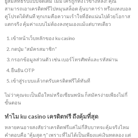
ยูสมีสิทธิ์รับแบบจัดเต็ม ไม่มีใครถูกทิ้งไว้ข้างหลัง! คุณ
สามารถเอาเครดิตฟรีไปหมุนสล็อต ลุ้นบาคาร่า หรือแทงบอล
คู่โปรดได้ทันที ทุกเกมคือความเร้าใจที่อัดแน่นไปด้วยโอกาส
แตกจริง คุ้มค่าแบบไม่ต้องลงทุนเองแม้แต่บาทเดียว
เข้าหน้าเว็บหลักของ ku casino
กดปุ่ม “สมัครสมาชิก”
กรอกข้อมูลส่วนตัว เช่น เบอร์โทรศัพท์และรหัสผ่าน
ยืนยัน OTP
เข้าสู่ระบบแล้วกดรับเครดิตฟรีได้ทันที
ไม่ว่าคุณจะเป็นมือใหม่หรือเซียนพนัน ก็สมัครง่ายเพียงไม่กี่
ขั้นตอน
ทำไม ku casino เครดิตฟรี ถึงคุ้มที่สุด
หลายคนอาจสงสัยว่าเครดิตฟรีแค่ไม่กี่สิบบาทจะคุ้มจริงไหม
คำตอบคือ “คุ้มสุด ๆ” เพราะที่ไม่ได้เป็นเพียงแค่เงินทดลอง แต่