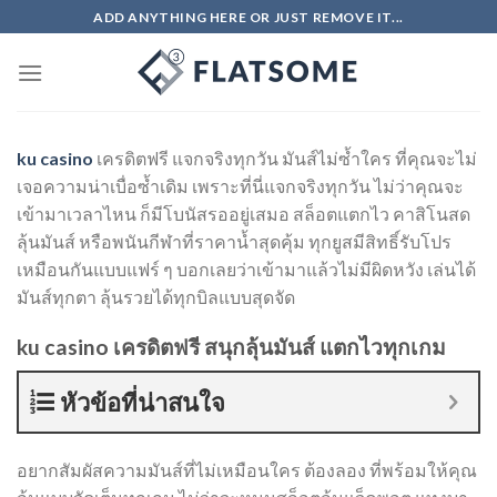
Skip
ADD ANYTHING HERE OR JUST REMOVE IT...
to
content
ku casino
เครดิตฟรี แจกจริงทุกวัน มันส์ไม่ซ้ำใคร ที่คุณจะไม่
เจอความน่าเบื่อซ้ำเดิม เพราะที่นี่แจกจริงทุกวัน ไม่ว่าคุณจะ
เข้ามาเวลาไหน ก็มีโบนัสรออยู่เสมอ สล็อตแตกไว คาสิโนสด
ลุ้นมันส์ หรือพนันกีฬาที่ราคาน้ำสุดคุ้ม ทุกยูสมีสิทธิ์รับโปร
เหมือนกันแบบแฟร์ ๆ บอกเลยว่าเข้ามาแล้วไม่มีผิดหวัง เล่นได้
มันส์ทุกตา ลุ้นรวยได้ทุกบิลแบบสุดจัด
ku casino เครดิตฟรี สนุกลุ้นมันส์ แตกไวทุกเกม
หัวข้อที่น่าสนใจ
อยากสัมผัสความมันส์ที่ไม่เหมือนใคร ต้องลอง ที่พร้อมให้คุณ