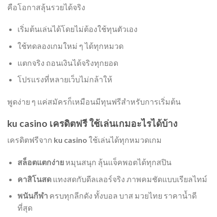
คือโอกาสลุ้นรวยได้จริง
เริ่มต้นเล่นได้โดยไม่ต้องใช้ทุนตัวเอง
ใช้ทดลองเกมใหม่ ๆ ได้ทุกหมวด
แตกจริง ถอนเงินได้จริงทุกยอด
โปรแรงที่หลายเว็บไม่กล้าให้
พูดง่าย ๆ แค่สมัครก็เหมือนมีทุนฟรีสำหรับการเริ่มต้น
ku casino เครดิตฟรี ใช้เล่นเกมอะไรได้บ้าง
เครดิตฟรีจาก
ku casino
ใช้เล่นได้ทุกหมวดเกม
สล็อตแตกง่าย
หมุนสนุก ลุ้นแจ็คพอตได้ทุกสปิน
คาสิโนสด
แทงสดกับดีลเลอร์จริง ภาพคมชัดแบบเรียลไทม์
พนันกีฬา
ครบทุกลีกดัง ทั้งบอล บาส มวยไทย ราคาน้ำดี
ที่สุด