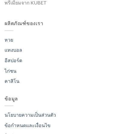
พรีเมียมจาก KUBET
ผลิตภัณฑ์ของเรา
หวย
แทงบอล
อีสปอร์ต
ไก่ชน
คาสิโน
ข้อมูล
นโยบายความเป็นส่วนตัว
ข้อกำหนดและเงื่อนไข