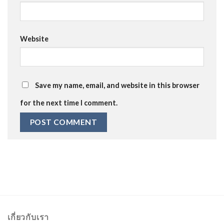
Website
Save my name, email, and website in this browser
for the next time I comment.
เกี่ยวกับเรา