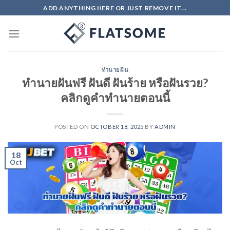
Skip
ADD ANYTHING HERE OR JUST REMOVE IT...
to
content
ทำนายฝัน
ทำนายฝันฟรี ฝันดี ฝันร้าย หรือฝันรวย?
คลิกดูคำทำนายตอนนี้
POSTED ON
OCTOBER 18, 2025
BY
ADMIN
18
Oct