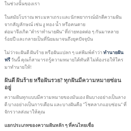
ในช่วงนั้นของเรา
ในสมัยโบราณ พระมหาเถระและนักพยากรณ์มักตีความฝัน
จากสัญลักษณ์ เช่น งู ทอง น้ำ หรือคนตาย
ต่อมาจึงเกิด “ตำราทำนายฝัน” ที่ถ่ายทอดต่อ ๆ กันมาหลาย
ร้อยปี และกลายเป็นที่นิยมมาจนถึงยุคปัจจุบัน
ไม่ว่าจะฝันดี ฝันร้าย หรือฝันแปลก ๆ แค่พิมพ์คำว่า
ทำนายฝัน
ฟรี
วันนี้ คุณก็สามารถรู้ความหมายได้ทันที ไม่ต้องรอให้ใคร
มาทำนายให้!
ฝันดี ฝันร้าย หรือฝันรวย? ทุกฝันมีความหมายซ่อน
อยู่
ความฝันทุกแบบมีความหมายของมันเอง ฝันบางอย่างเป็นลาง
ดี บางอย่างเป็นการเตือน และบางฝันคือ “โชคลาภแอบซ่อน” ที่
จักรวาลส่งมาให้คุณ
แยกประเภทของความฝันหลัก ๆ ที่คนไทยเชื่อ