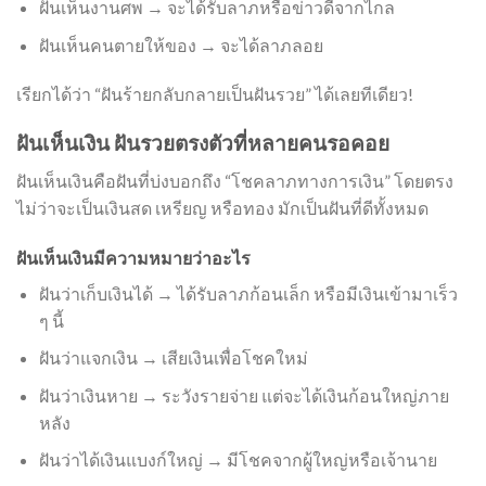
ฝันเห็นงานศพ → จะได้รับลาภหรือข่าวดีจากไกล
ฝันเห็นคนตายให้ของ → จะได้ลาภลอย
เรียกได้ว่า “ฝันร้ายกลับกลายเป็นฝันรวย” ได้เลยทีเดียว!
ฝันเห็นเงิน ฝันรวยตรงตัวที่หลายคนรอคอย
ฝันเห็นเงินคือฝันที่บ่งบอกถึง “โชคลาภทางการเงิน” โดยตรง
ไม่ว่าจะเป็นเงินสด เหรียญ หรือทอง มักเป็นฝันที่ดีทั้งหมด
ฝันเห็นเงินมีความหมายว่าอะไร
ฝันว่าเก็บเงินได้ → ได้รับลาภก้อนเล็ก หรือมีเงินเข้ามาเร็ว
ๆ นี้
ฝันว่าแจกเงิน → เสียเงินเพื่อโชคใหม่
ฝันว่าเงินหาย → ระวังรายจ่าย แต่จะได้เงินก้อนใหญ่ภาย
หลัง
ฝันว่าได้เงินแบงก์ใหญ่ → มีโชคจากผู้ใหญ่หรือเจ้านาย