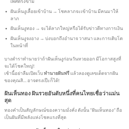
เพศตรงข้าม
ฝันเห็นงูเลื้อยเข้าบ้าน → โชคลาภจะเข้าบ้าน มีคนมาให้
ลาภ
ฝันเห็นงูทอง → จะได้ลาภใหญ่หรือได้รับข่าวดีทางการเงิน
ฝันเห็นงูจงอาง → บ่งบอกถึงอำนาจ วาสนา และการเติบโต
ในหน้าที่
บางตำราทำนายว่าถ้าฝันเห็นงูก่อนวันหวยออก มีโอกาสสูงที่
จะได้โชคใหญ่!
เช้านี้อย่าลืมเปิดเว็บ
ทำนายฝันฟรี
แล้วลองดูเลขเด็ดจากฝัน
ของคุณสิ… อาจตรงเป๊ะก็ได้!
ฝันเห็นทอง ฝันรวยอันดับหนึ่งที่คนไทยเชื่อว่าแม่น
สุด
ทองคำเป็นสัญลักษณ์ของความมั่งคั่ง ดังนั้น “ฝันเห็นทอง” ถือ
เป็นฝันที่มีพลังแห่งโชคแรงที่สุด