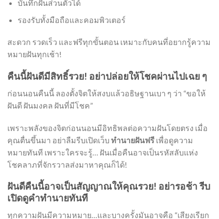
บันทึกฝันส่วนตัวได้
รองรับทั้งมือถือและคอมพิวเตอร์
สะดวก รวดเร็ว และฟรีทุกขั้นตอน เหมาะกับคนที่อยากรู้ความ
หมายฝันทุกเช้า!
คืนนี้ฝันดีมีสิทธิ์รวย! อย่าปล่อยให้โชคผ่านไปเฉย ๆ
ก่อนนอนคืนนี้ ลองตั้งจิตให้สงบแล้วอธิษฐานเบา ๆ ว่า “ขอให้
ฝันดี ฝันมงคล ฝันที่มีโชค”
เพราะพลังของจิตก่อนนอนมีอิทธิพลต่อความฝันโดยตรง เมื่อ
คุณตื่นขึ้นมา อย่าลืมรีบเปิดเว็บ
ทำนายฝันฟรี
เพื่อดูความ
หมายทันที เพราะใครจะรู้… ฝันเมื่อคืนอาจเป็นรหัสลับแห่ง
โชคลาภที่จักรวาลส่งมาหาคุณก็ได้!
ฝันดีคืนนี้อาจเป็นสัญญาณให้คุณรวย! อย่ารอช้า รีบ
เปิดดูคำทำนายทันที
ทุกความฝันมีความหมาย…และบางครั้งมันอาจคือ “เสียงเรียก