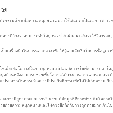
หวย
กิจกรรมที่ทำเพื่อความสนุกสนาน อย่าใช้เงินที่จำเป็นต่อการดำรงชี
มากมายที่อ้างว่าสามารถทำให้ถูกหวยได้แน่นอน แต่ควรใช้วิจารณ
ป็นเครื่องมือในการหลอกลวง เพื่อให้ผู้เล่นเสียเงินในการซื้อสูตรห
ช้เพื่อเพิ่มโอกาสในการถูกหวย แม้ไม่มีวิธีการใดที่สามารถทำให้ถ
อมูลย้อนหลังสามารถช่วยเพิ่มโอกาสได้บางส่วน การเล่นหวยควรท
ประมาณในการเล่นอย่างมีประสิทธิภาพ เพื่อไม่ให้เกิดความเสีย
 แต่การมีสูตรหวยและการวิเคราะห์ข้อมูลที่ดีอาจช่วยเพิ่มโอกาส
่นหวยด้วยความสนุกสนานและไม่ควรยึดติดกับการถูกหวยมากเกินไป