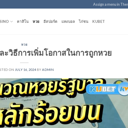
Assign a menu in Th
SINO
คาสิโน
หวย
อีสปอร์ต
แทงบอล
ไก่ชน
KUBET
หวย
และวิธีการเพิ่มโอกาสในการถูกหวย
STED ON
JULY 16, 2024
BY
ADMIN