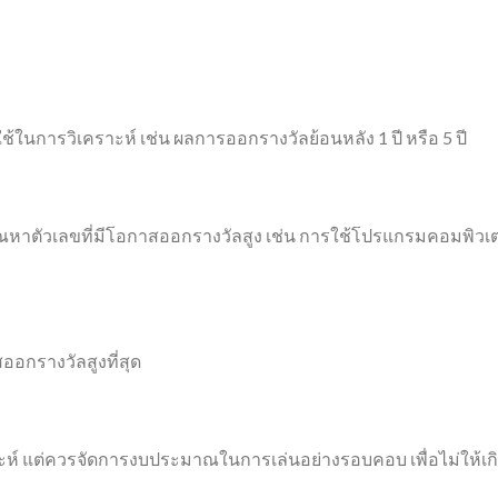
ช้ในการวิเคราะห์ เช่น ผลการออกรางวัลย้อนหลัง 1 ปี หรือ 5 ปี
ณหาตัวเลขที่มีโอกาสออกรางวัลสูง เช่น การใช้โปรแกรมคอมพิวเต
อกรางวัลสูงที่สุด
าะห์ แต่ควรจัดการงบประมาณในการเล่นอย่างรอบคอบ เพื่อไม่ให้เก