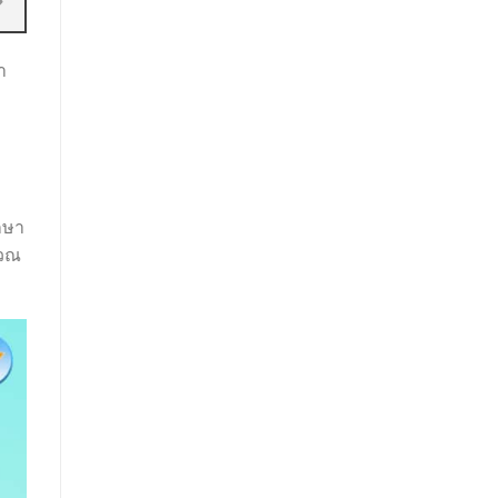
ำ
ึกษา
นวณ