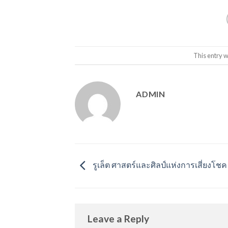
This entry 
ADMIN
รูเล็ต ศาสตร์และศิลป์แห่งการเสี่ยงโชค
Leave a Reply