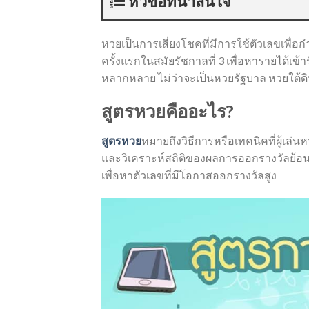
หัวข้อที่น่าสนใจ
หวยเป็นการเสี่ยงโชคที่มีการใช้ตัวเลขเพื
ครั้งแรกในสมัยรัชกาลที่ 3 เพื่อหารายได้เ
หลากหลาย ไม่ว่าจะเป็นหวยรัฐบาล หวยใต้ดิ
สูตรหวยคืออะไร?
สูตรหวย
หมายถึงวิธีการหรือเทคนิคที่ผู้เล่
และวิเคราะห์สถิติของผลการออกรางวัลย้
เพื่อหาตัวเลขที่มีโอกาสออกรางวัลสูง