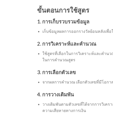
ขั้นตอนการใช้สูตร
1. การเก็บรวบรวมข้อมูล
เก็บข้อมูลผลการออกรางวัลย้อนหลังเพื่อใ
2. การวิเคราะห์และคำนวณ
ใช้สูตรที่เลือกในการวิเคราะห์และคำนว
ในการคำนวณสูตร
3. การเลือกตัวเลข
จากผลการคำนวณ เลือกตัวเลขที่มีโอกาสอ
4. การวางเดิมพัน
วางเดิมพันตามตัวเลขที่ได้จากการวิเคร
ความเสียหายทางการเงิน