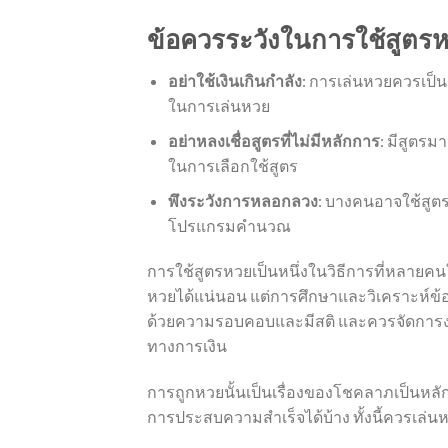
ข้อควรระวังในการใช้สูตร
อย่าใช้เงินเกินกำลัง
: การเล่นหวยควรเป็น
ในการเล่นหวย
อย่าหลงเชื่อสูตรที่ไม่มีหลักการ
: มีสูตร
ในการเลือกใช้สูตร
พึงระวังการหลอกลวง
: บางคนอาจใช้สูตรเ
โปรแกรมคำนวณ
การใช้สูตรหวยเป็นหนึ่งในวิธีการที่หลายคนใ
หวยได้แน่นอน แต่การศึกษาและวิเคราะห์ข้
ด้วยความรอบคอบและมีสติ และควรจัดการงบ
ทางการเงิน
การถูกหวยนั้นเป็นเรื่องของโชคลาภเป็นหลัก
การประสบความสำเร็จได้บ้าง ทั้งนี้ควรเล