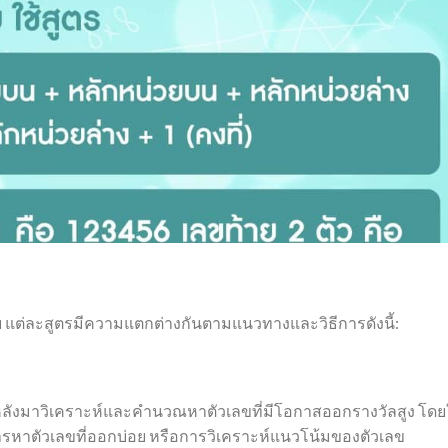
 แต่ละสูตรมีความแตกต่างกันตามแนวทางและวิธีการดังนี้:
หลังมาวิเคราะห์และคำนวณหาตัวเลขที่มีโอกาสออกรางวัลสูง โดย
การหาตัวเลขที่ออกบ่อย หรือการวิเคราะห์แนวโน้มของตัวเลข