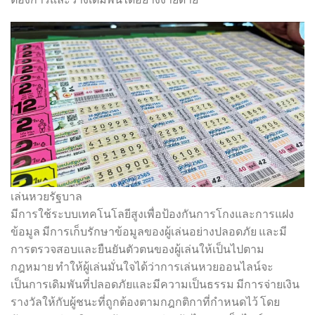
เล่นหวยรัฐบาล
มีการใช้ระบบเทคโนโลยีสูงเพื่อป้องกันการโกงและการแฝง
ข้อมูล มีการเก็บรักษาข้อมูลของผู้เล่นอย่างปลอดภัย และมี
การตรวจสอบและยืนยันตัวตนของผู้เล่นให้เป็นไปตาม
กฎหมาย ทำให้ผู้เล่นมั่นใจได้ว่าการเล่นหวยออนไลน์จะ
เป็นการเดิมพันที่ปลอดภัยและมีความเป็นธรรม มีการจ่ายเงิน
รางวัลให้กับผู้ชนะที่ถูกต้องตามกฎกติกาที่กำหนดไว้ โดย