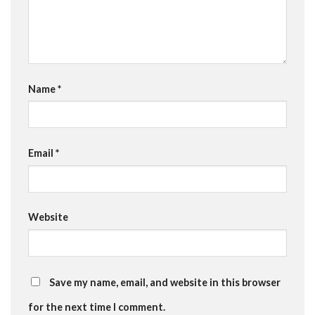
Name
*
Email
*
Website
Save my name, email, and website in this browser
for the next time I comment.