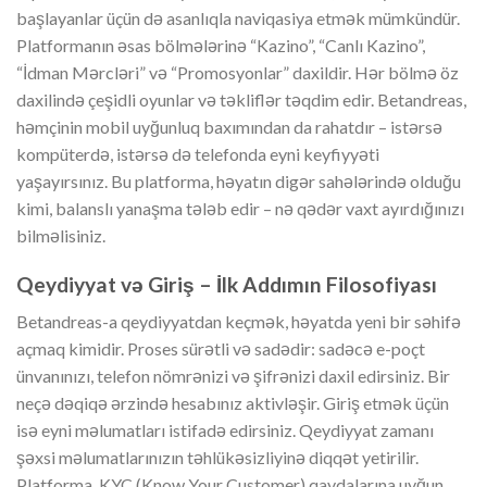
başlayanlar üçün də asanlıqla naviqasiya etmək mümkündür.
Platformanın əsas bölmələrinə “Kazino”, “Canlı Kazino”,
“İdman Mərcləri” və “Promosyonlar” daxildir. Hər bölmə öz
daxilində çeşidli oyunlar və təkliflər təqdim edir. Betandreas,
həmçinin mobil uyğunluq baxımından da rahatdır – istərsə
kompüterdə, istərsə də telefonda eyni keyfiyyəti
yaşayırsınız. Bu platforma, həyatın digər sahələrində olduğu
kimi, balanslı yanaşma tələb edir – nə qədər vaxt ayırdığınızı
bilməlisiniz.
Qeydiyyat və Giriş – İlk Addımın Filosofiyası
Betandreas-a qeydiyyatdan keçmək, həyatda yeni bir səhifə
açmaq kimidir. Proses sürətli və sadədir: sadəcə e-poçt
ünvanınızı, telefon nömrənizi və şifrənizi daxil edirsiniz. Bir
neçə dəqiqə ərzində hesabınız aktivləşir. Giriş etmək üçün
isə eyni məlumatları istifadə edirsiniz. Qeydiyyat zamanı
şəxsi məlumatlarınızın təhlükəsizliyinə diqqət yetirilir.
Platforma, KYC (Know Your Customer) qaydalarına uyğun