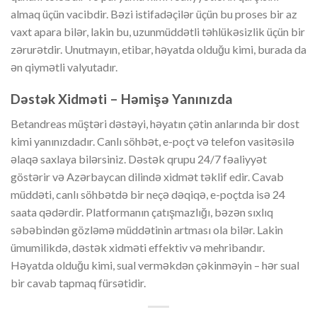
almaq üçün vacibdir. Bəzi istifadəçilər üçün bu proses bir az
vaxt apara bilər, lakin bu, uzunmüddətli təhlükəsizlik üçün bir
zərurətdir. Unutmayın, etibar, həyatda olduğu kimi, burada da
ən qiymətli valyutadır.
Dəstək Xidməti – Həmişə Yanınızda
Betandreas müştəri dəstəyi, həyatın çətin anlarında bir dost
kimi yanınızdadır. Canlı söhbət, e-poçt və telefon vasitəsilə
əlaqə saxlaya bilərsiniz. Dəstək qrupu 24/7 fəaliyyət
göstərir və Azərbaycan dilində xidmət təklif edir. Cavab
müddəti, canlı söhbətdə bir neçə dəqiqə, e-poçtda isə 24
saata qədərdir. Platformanın çatışmazlığı, bəzən sıxlıq
səbəbindən gözləmə müddətinin artması ola bilər. Lakin
ümumilikdə, dəstək xidməti effektiv və mehribandır.
Həyatda olduğu kimi, sual verməkdən çəkinməyin – hər sual
bir cavab tapmaq fürsətidir.