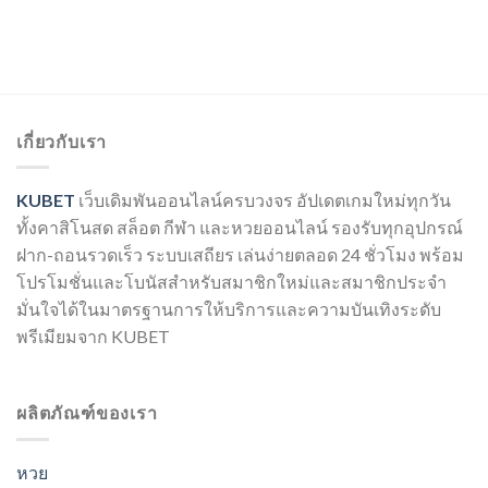
เกี่ยวกับเรา
KUBET
เว็บเดิมพันออนไลน์ครบวงจร อัปเดตเกมใหม่ทุกวัน
ทั้งคาสิโนสด สล็อต กีฬา และหวยออนไลน์ รองรับทุกอุปกรณ์
ฝาก-ถอนรวดเร็ว ระบบเสถียร เล่นง่ายตลอด 24 ชั่วโมง พร้อม
โปรโมชั่นและโบนัสสำหรับสมาชิกใหม่และสมาชิกประจำ
มั่นใจได้ในมาตรฐานการให้บริการและความบันเทิงระดับ
พรีเมียมจาก KUBET
ผลิตภัณฑ์ของเรา
หวย