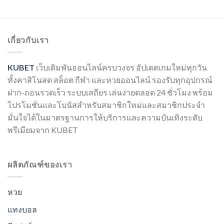
เกี่ยวกับเรา
KUBET
เว็บเดิมพันออนไลน์ครบวงจร อัปเดตเกมใหม่ทุกวัน
ทั้งคาสิโนสด สล็อต กีฬา และหวยออนไลน์ รองรับทุกอุปกรณ์
ฝาก-ถอนรวดเร็ว ระบบเสถียร เล่นง่ายตลอด 24 ชั่วโมง พร้อม
โปรโมชั่นและโบนัสสำหรับสมาชิกใหม่และสมาชิกประจำ
มั่นใจได้ในมาตรฐานการให้บริการและความบันเทิงระดับ
พรีเมียมจาก KUBET
ผลิตภัณฑ์ของเรา
หวย
แทงบอล