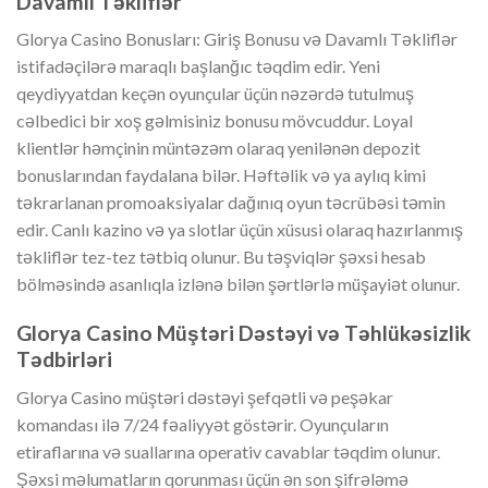
Davamlı Təkliflər
Glorya Casino Bonusları: Giriş Bonusu və Davamlı Təkliflər
istifadəçilərə maraqlı başlanğıc təqdim edir. Yeni
qeydiyyatdan keçən oyunçular üçün nəzərdə tutulmuş
cəlbedici bir xoş gəlmisiniz bonusu mövcuddur. Loyal
klientlər həmçinin müntəzəm olaraq yenilənən depozit
bonuslarından faydalana bilər. Həftəlik və ya aylıq kimi
təkrarlanan promoaksiyalar dağınıq oyun təcrübəsi təmin
edir. Canlı kazino və ya slotlar üçün xüsusi olaraq hazırlanmış
təkliflər tez-tez tətbiq olunur. Bu təşviqlər şəxsi hesab
bölməsində asanlıqla izlənə bilən şərtlərlə müşayiət olunur.
Glorya Casino Müştəri Dəstəyi və Təhlükəsizlik
Tədbirləri
Glorya Casino müştəri dəstəyi şefqətli və peşəkar
komandası ilə 7/24 fəaliyyət göstərir. Oyunçuların
etiraflarına və suallarına operativ cavablar təqdim olunur.
Şəxsi məlumatların qorunması üçün ən son şifrələmə