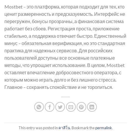
Mostbet – это платформа, которая подходит для тех, кто
ценит размеренность и предсказуемость. Интерфейс не
перегружен, бонусы прозрачны, а финансовая система
работает без сбоев. Регистрация проста, приложение
стабильно, а поддержка отвечает быстро. Единственный
минус – обязательная верификация, но это стандартная
практика для надежных сервисов. Для российских
пользователей доступны все основные платежные
методы, что упрощает использование. В целом, Mostbet
оставляет впечатление добросовестного оператора, с
которым можно играть долго и без лишнего стресса.
Главное – сохранять спокойствие и не торопиться.
This entry was posted in
คาสิโน
. Bookmark the
permalink
.