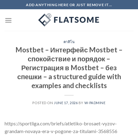
Skip
ADD ANYTHING HERE OR JUST REMOVE IT...
to
content
คาสิโน
Mostbet – Интерфейс Mostbet –
спокойствие и порядок –
Регистрация в Mostbet – без
спешки – a structured guide with
examples and checklists
POSTED ON
JUNE 17, 2026
BY
W-PADMINE
https://sportliga.com/briefs/atletiko-brosaet-vyzov-
grandam-novaya-era-v-pogone-za-titulami-3568556