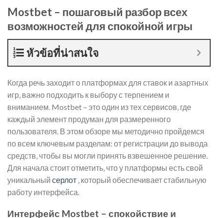
Mostbet – пошаговый разбор всех
возможностей для спокойной игры
หัวข้อที่น่าสนใจ
Когда речь заходит о платформах для ставок и азартных
игр, важно подходить к выбору с терпением и
вниманием. Mostbet – это один из тех сервисов, где
каждый элемент продуман для размеренного
пользователя. В этом обзоре мы методично пройдемся
по всем ключевым разделам: от регистрации до вывода
средств, чтобы вы могли принять взвешенное решение.
Для начала стоит отметить, что у платформы есть свой
уникальный
серлот
, который обеспечивает стабильную
работу интерфейса.
Интерфейс Mostbet – спокойствие и