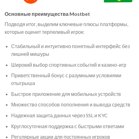
Основные преимущества Mostbet
Подводя итог, выделим ключевые плюсы платформы,
которые оценит терпеливый игрок:
Стабильный и интуитивно понятный интерфейс без
лишней мишуры
Широкий выбор спортивных событий и казино-игр
Приветственный бонус с разумными условиями
отыгрыша
Быстрое приложение для мобильных устройств
Множество способов пополнения и вывода средств
Надежная защита данных через SSL и KYC
Круглосуточная поддержка с быстрыми ответами
Регулярные акции для постоянных игроков