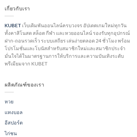
เกี่ยวกับเรา
KUBET
เว็บเดิมพันออนไลน์ครบวงจร อัปเดตเกมใหม่ทุกวัน
ทั้งคาสิโนสด สล็อต กีฬา และหวยออนไลน์ รองรับทุกอุปกรณ์
ฝาก-ถอนรวดเร็ว ระบบเสถียร เล่นง่ายตลอด 24 ชั่วโมง พร้อม
โปรโมชั่นและโบนัสสำหรับสมาชิกใหม่และสมาชิกประจำ
มั่นใจได้ในมาตรฐานการให้บริการและความบันเทิงระดับ
พรีเมียมจาก KUBET
ผลิตภัณฑ์ของเรา
หวย
แทงบอล
อีสปอร์ต
ไก่ชน