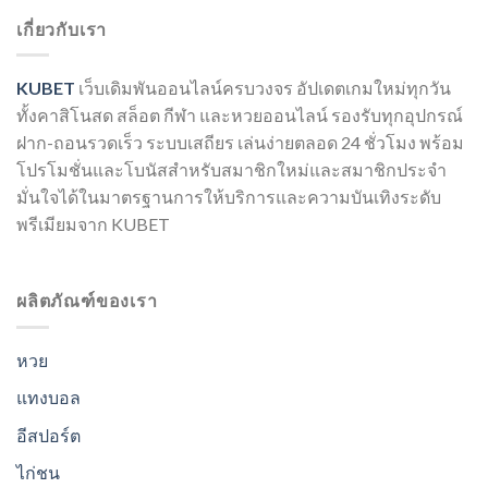
เกี่ยวกับเรา
KUBET
เว็บเดิมพันออนไลน์ครบวงจร อัปเดตเกมใหม่ทุกวัน
ทั้งคาสิโนสด สล็อต กีฬา และหวยออนไลน์ รองรับทุกอุปกรณ์
ฝาก-ถอนรวดเร็ว ระบบเสถียร เล่นง่ายตลอด 24 ชั่วโมง พร้อม
โปรโมชั่นและโบนัสสำหรับสมาชิกใหม่และสมาชิกประจำ
มั่นใจได้ในมาตรฐานการให้บริการและความบันเทิงระดับ
พรีเมียมจาก KUBET
ผลิตภัณฑ์ของเรา
หวย
แทงบอล
อีสปอร์ต
ไก่ชน