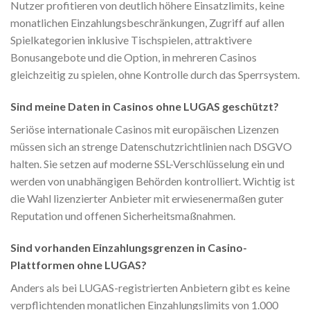
Nutzer profitieren von deutlich höhere Einsatzlimits, keine
monatlichen Einzahlungsbeschränkungen, Zugriff auf allen
Spielkategorien inklusive Tischspielen, attraktivere
Bonusangebote und die Option, in mehreren Casinos
gleichzeitig zu spielen, ohne Kontrolle durch das Sperrsystem.
Sind meine Daten in Casinos ohne LUGAS geschützt?
Seriöse internationale Casinos mit europäischen Lizenzen
müssen sich an strenge Datenschutzrichtlinien nach DSGVO
halten. Sie setzen auf moderne SSL-Verschlüsselung ein und
werden von unabhängigen Behörden kontrolliert. Wichtig ist
die Wahl lizenzierter Anbieter mit erwiesenermaßen guter
Reputation und offenen Sicherheitsmaßnahmen.
Sind vorhanden Einzahlungsgrenzen in Casino-
Plattformen ohne LUGAS?
Anders als bei LUGAS-registrierten Anbietern gibt es keine
verpflichtenden monatlichen Einzahlungslimits von 1.000