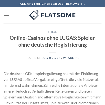
Skip
ADD ANYTHING HERE OR JUST REMOVE IT...
to
content
SPIELE
Online-Casinos ohne LUGAS: Spielen
ohne deutsche Registrierung
POSTED ON
JULY 8, 2026
BY
W-PADMINE
Die deutsche Glücksspielregulierung hat mit der Einführung
von LUGAS strikte Vorgaben eingeführt, die viele Nutzer als
limitierend wahrnehmen. Zahlreiche internationale Anbieter
agieren jedoch außerhalb dieser Regelungen und bieten
Spielern aus Deutschland alternative Möglichkeiten mit mehr
Flexibilität bei Einsatzlimits, Spielauswahl und Promotionen.