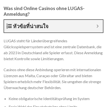
Was sind Online Casinos ohne LUGAS-
Anmeldung?
หัวข้อที่น่าสนใจ
LUGAS steht für Länderübergreifendes
Glücksspielsperrsystem und ist eine zentrale Datenbank, die
ab 2023 in Deutschland alle Spieler erfasst. Diese Anmeldung
bietet Kontrolle sowie Limitierungen.
Casinos ohne diese Anbindung operieren mit internationalen
Lizenzen aus Malta, Curaçao oder Gibraltar und bieten
Spielern erheblich mehr Flexibilität. Sie umgehen die strenge
Überwachung deutscher Behörden.
Keine obligatorische Identitätsprüfung im System
Freie Wahl der Einsatzbeträge ohne Limits