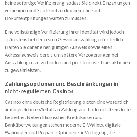
keine sofortige Verifizierung, sodass Sie direkt Einzahlungen
vornehmen und Spiele nutzen können, ohne auf
Dokumentprüfungen warten zu müssen.
Eine vollständige Verifizierung Ihrer Identität wird jedoch
spätestens bei der ersten Gewinnauszahlung erforderlich.
Halten Sie daher einen gültigen Ausweis sowie einen
Adressnachweis bereit, um spätere Verzögerungen bei
Auszahlungen zu verhindern und problemlose Transaktionen
zu gewährleisten.
Zahlungsoptionen und Beschränkungen in
nicht-regulierten Casinos
Casinos ohne deutsche Registrierung bieten eine wesentlich
umfangreichere Vielfalt an Zahlungsmethoden als lizenzierte
Betreiber. Neben klassischen Kreditkarten und
Banküberweisungen stehen moderne E-Wallets, digitale
Währungen und Prepaid-Optionen zur Verfügung, die