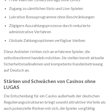
Zugang zu sämtlichen Slots und Live-Spielen
Lukrative Bonusprogramme ohne Beschränkungen
Zügigere Auszahlungsprozesse durch reduzierte
administrative Verfahren
Globale Zahlungsoptionen verfügbar bleiben
Diese Anbieter richten sich an erfahrene Spieler, die
selbstbestimmt handeln möchten. Sie stellen bereit aktuelle
Sicherheitsmaßnahmen und kompetente Kundenbetreuung
auf Deutsch an.
Stärken und Schwächen von Casinos ohne
LUGAS
Die Entscheidung für ein Casino außerhalb der deutschen
Regulierungsstrukturen bringt sowohl attraktive Vorteile als
auch potenzielle Risiken mit sich, die Spieler sorgfältig