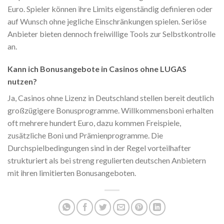
Euro. Spieler können ihre Limits eigenständig definieren oder
auf Wunsch ohne jegliche Einschränkungen spielen. Seriöse
Anbieter bieten dennoch freiwillige Tools zur Selbstkontrolle
an.
Kann ich Bonusangebote in Casinos ohne LUGAS
nutzen?
Ja, Casinos ohne Lizenz in Deutschland stellen bereit deutlich
großzügigere Bonusprogramme. Willkommensboni erhalten
oft mehrere hundert Euro, dazu kommen Freispiele,
zusätzliche Boni und Prämienprogramme. Die
Durchspielbedingungen sind in der Regel vorteilhafter
strukturiert als bei streng regulierten deutschen Anbietern
mit ihren limitierten Bonusangeboten.