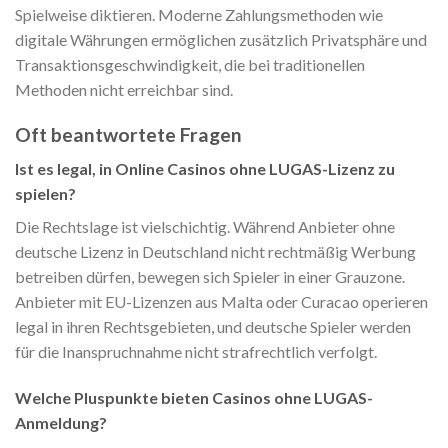
Spielweise diktieren. Moderne Zahlungsmethoden wie
digitale Währungen ermöglichen zusätzlich Privatsphäre und
Transaktionsgeschwindigkeit, die bei traditionellen
Methoden nicht erreichbar sind.
Oft beantwortete Fragen
Ist es legal, in Online Casinos ohne LUGAS-Lizenz zu
spielen?
Die Rechtslage ist vielschichtig. Während Anbieter ohne
deutsche Lizenz in Deutschland nicht rechtmäßig Werbung
betreiben dürfen, bewegen sich Spieler in einer Grauzone.
Anbieter mit EU-Lizenzen aus Malta oder Curacao operieren
legal in ihren Rechtsgebieten, und deutsche Spieler werden
für die Inanspruchnahme nicht strafrechtlich verfolgt.
Welche Pluspunkte bieten Casinos ohne LUGAS-
Anmeldung?