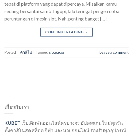
tepat di platform yang dapat dipercaya. Misalkan kamu
sedang bersantai sambil ngopi, lalu teringat pengen coba
peruntungan di mesin slot. Nah, penting banget […]
CONTINUE READING
→
Posted in
คาสิโน
|
Tagged
slotgacor
Leave a comment
เกี่ยวกับเรา
KUBET
เว็บเดิมพันออนไลน์ครบวงจร อัปเดตเกมใหม่ทุกวัน
ทั้งคาสิโนสด สล็อต กีฬา และหวยออนไลน์ รองรับทุกอุปกรณ์