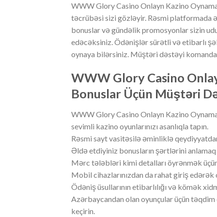
WWW Glory Casino Onlayn Kazino Oynamaq |
təcrübəsi sizi gözləyir. Rəsmi platformada ə
bonuslar və gündəlik promosyonlar sizin uduş 
edəcəksiniz. Ödənişlər sürətli və etibarlı şə
oynaya bilərsiniz. Müştəri dəstəyi komandası
WWW Glory Casino Onlayn
Bonuslar Üçün Müştəri Də
WWW Glory Casino Onlayn Kazino Oynamaq |
sevimli kazino oyunlarınızı asanlıqla tapın.
Rəsmi sayt vasitəsilə əminliklə qeydiyyatdan
Əldə etdiyiniz bonusların şərtlərini anlama
Mərc tələbləri kimi detalları öyrənmək üçün
Mobil cihazlarınızdan da rahat giriş edərək 
Ödəniş üsullarının etibarlılığı və kömək xid
Azərbaycandan olan oyunçular üçün təqdim olu
keçirin.