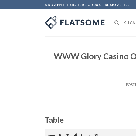
Skip
ADD ANYTHING HERE OR JUST REMOVE IT...
to
content
KU CA
WWW Glory Casino On
POST
Table