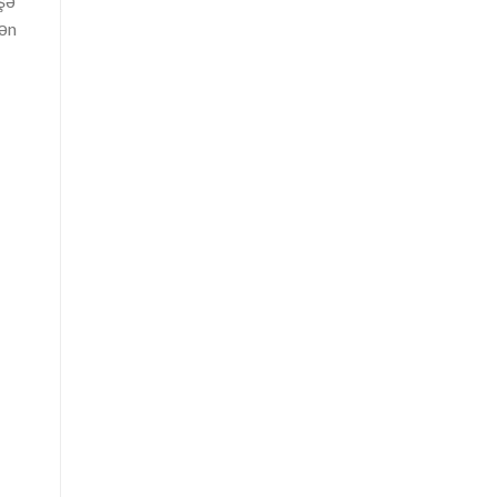
işə
lən