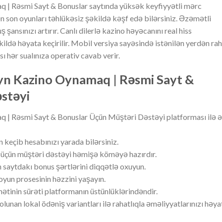
 Rəsmi Sayt & Bonuslar saytında yüksək keyfiyyətli mərc
n son oyunları təhlükəsiz şəkildə kəşf edə bilərsiniz. Əzəmətli
şansınızı artırır. Canlı dilerlə kazino həyəcanını real hiss
kildə həyata keçirilir. Mobil versiya sayəsində istənilən yerdən ra
 hər sualınıza operativ cavab verir.
 Kazino Oynamaq | Rəsmi Sayt &
stəyi
 Rəsmi Sayt & Bonuslar Üçün Müştəri Dəstəyi platforması ilə 
 keçib hesabınızı yarada bilərsiniz.
q üçün müştəri dəstəyi həmişə köməyə hazırdır.
 saytdakı bonus şərtlərini diqqətlə oxuyun.
oyun prosesinin həzzini yaşayın.
mətinin sürəti platformanın üstünlüklərindəndir.
nan lokal ödəniş variantları ilə rahatlıqla əməliyyatlarınızı həya