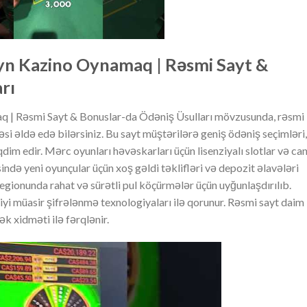
 Kazino Oynamaq | Rəsmi Sayt &
rı
| Rəsmi Sayt & Bonuslar-da Ödəniş Üsulları mövzusunda, rəsmi
si əldə edə bilərsiniz. Bu sayt müştərilərə geniş ödəniş seçimləri,
dim edir. Mərc oyunları həvəskarları üçün lisenziyalı slotlar və can
ndə yeni oyunçular üçün xoş gəldi təklifləri və depozit əlavələri
egionunda rahat və sürətli pul köçürmələr üçün uyğunlaşdırılıb.
iyi müasir şifrələnmə texnologiyaları ilə qorunur. Rəsmi sayt daim
k xidməti ilə fərqlənir.