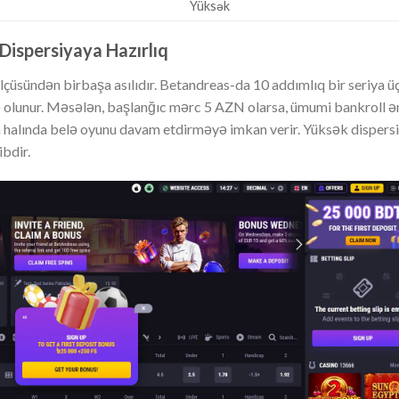
Yüksək
Dispersiyaya Hazırlıq
lçüsündən birbaşa asılıdır. Betandreas-da 10 addımlıq bir seriya ü
ə olunur. Məsələn, başlanğıc mərc 5 AZN olarsa, ümumi bankroll ə
a halında belə oyunu davam etdirməyə imkan verir. Yüksək dispers
bdir.