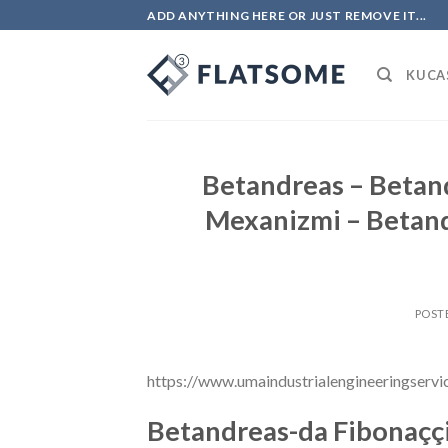
Skip
ADD ANYTHING HERE OR JUST REMOVE IT...
to
content
KU CA
Betandreas – Betand
Mexanizmi – Betand
POST
https://www.umaindustrialengineeringservi
Betandreas-da Fibonaççi 