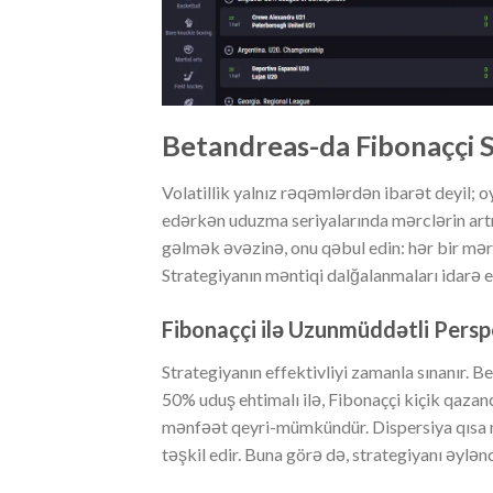
Betandreas-da Fibonaççi St
Volatillik yalnız rəqəmlərdən ibarət deyil; 
edərkən uduzma seriyalarında mərclərin art
gəlmək əvəzinə, onu qəbul edin: hər bir mər
Strategiyanın məntiqi dalğalanmaları idarə e
Fibonaççi ilə Uzunmüddətli Persp
Strategiyanın effektivliyi zamanla sınanır. 
50% uduş ehtimalı ilə, Fibonaççi kiçik qazan
mənfəət qeyri-mümkündür. Dispersiya qısa 
təşkil edir. Buna görə də, strategiyanı əylən