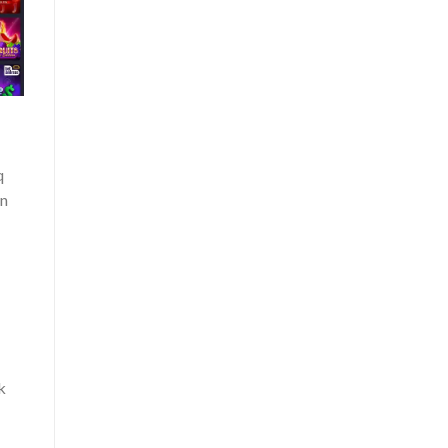
q
ən
k