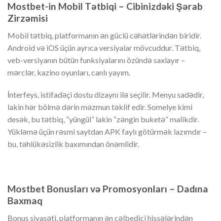
Mostbet-in Mobil Tətbiqi – Cibinizdəki Şərab
Zirzəmisi
Mobil tətbiq, platformanın ən güclü cəhətlərindən biridir.
Android və iOS üçün ayrıca versiyalar mövcuddur. Tətbiq,
veb-versiyanın bütün funksiyalarını özündə saxlayır –
mərclər, kazino oyunları, canlı yayım.
İnterfeys, istifadəçi dostu dizaynı ilə seçilir. Menyu sadədir,
lakin hər bölmə dərin məzmun təklif edir. Somelye kimi
desək, bu tətbiq, “yüngül” lakin “zəngin buketə” malikdir.
Yükləmə üçün rəsmi saytdan APK faylı götürmək lazımdır –
bu, təhlükəsizlik baxımından önəmlidir.
Mostbet Bonusları və Promosyonları – Dadına
Baxmaq
Bonus siyasəti, platformanın ən cəlbedici hissələrindən