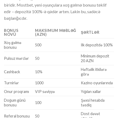
biridir. Mostbet, yeni oyunçulara xoş gəlmə bonusu təklif
edir – depozitə 100%-ə qədər artım. Lakin bu, sadəcə
başlanğıcdır.
BONUS
MAKSIMUM MƏBLƏĞ
ŞƏRTLƏR
NÖVÜ
(AZN)
Xoş gəlmə
500
İlk depozitdə 100%
bonusu
Minimum depozit
Pulsuz mərclər
50
20 AZN
Həftəlik itkilərə
Cashback
10%
görə
Turnirlər
1000
Kazino oyunlarında
Onur proqramı
VIP səviyyə
Yığılan xallar
Doğum günü
Şəxsi hesabda
100
bonusu
təsdiq
Dost dəvət
Referal bonusu
50