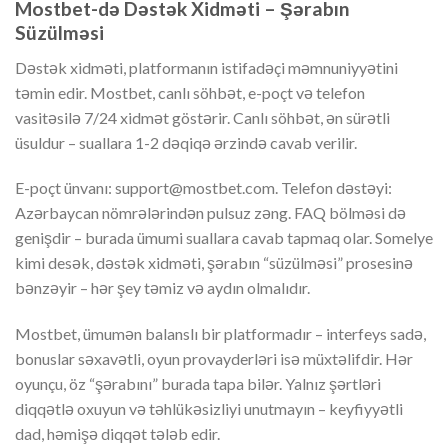
Mostbet-də Dəstək Xidməti – Şərabın
Süzülməsi
Dəstək xidməti, platformanın istifadəçi məmnuniyyətini
təmin edir. Mostbet, canlı söhbət, e-poçt və telefon
vasitəsilə 7/24 xidmət göstərir. Canlı söhbət, ən sürətli
üsuldur – suallara 1-2 dəqiqə ərzində cavab verilir.
E-poçt ünvanı:
support@mostbet.com
. Telefon dəstəyi:
Azərbaycan nömrələrindən pulsuz zəng. FAQ bölməsi də
genişdir – burada ümumi suallara cavab tapmaq olar. Somelye
kimi desək, dəstək xidməti, şərabın “süzülməsi” prosesinə
bənzəyir – hər şey təmiz və aydın olmalıdır.
Mostbet, ümumən balanslı bir platformadır – interfeys sadə,
bonuslar səxavətli, oyun provayderləri isə müxtəlifdir. Hər
oyunçu, öz “şərabını” burada tapa bilər. Yalnız şərtləri
diqqətlə oxuyun və təhlükəsizliyi unutmayın – keyfiyyətli
dad, həmişə diqqət tələb edir.