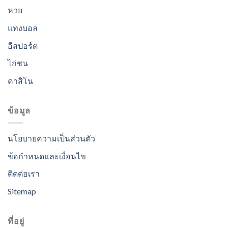
หวย
แทงบอล
อีสปอร์ต
ไก่ชน
คาสิโน
ข้อมูล
นโยบายความเป็นส่วนตัว
ข้อกำหนดและเงื่อนไข
ติดต่อเรา
Sitemap
ที่อยู่